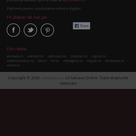
Platforma pentru solutionarea online a litigiilor
Fii alaturi de noi pe
Din retea:
|
|
|
|
|
animale.ro
askmen.ro
calificativ.ro
clopotel.ro
copilul.ro
|
|
|
|
|
|
crestinortodox.ro
ele.ro
hit.ro
mailagent.ro
myjob.ro
studentie.ro
xtrem.ro
Copyright © 2026 -
. LA Saloane Online. Toate drepturile
www.laso.ro
rezervate