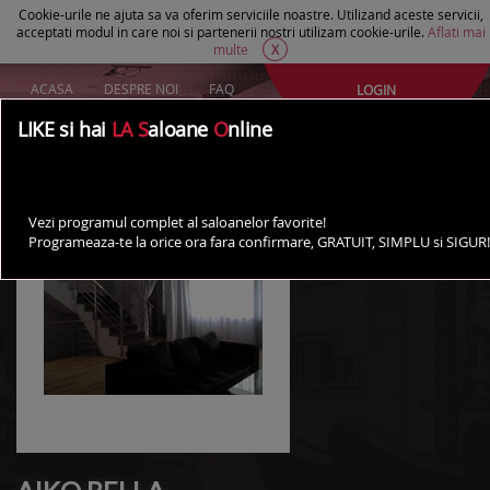
Cookie-urile ne ajuta sa va oferim serviciile noastre. Utilizand aceste servicii,
acceptati modul in care noi si partenerii nostri utilizam cookie-urile.
Aflati mai
multe
X
ACASA
DESPRE NOI
FAQ
LOGIN
Creeaza un cont Gratuit
LIKE si hai
LA S
aloane
O
nline
AI UN SALON?
Vezi programul complet al saloanelor favorite!
Programeaza-te la orice ora fara confirmare, GRATUIT, SIMPLU si SIGUR!