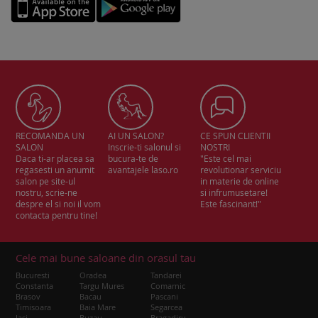
RECOMANDA UN
AI UN SALON?
CE SPUN CLIENTII
SALON
Inscrie-ti salonul si
NOSTRI
Daca ti-ar placea sa
bucura-te de
"Este cel mai
regasesti un anumit
avantajele laso.ro
revolutionar serviciu
salon pe site-ul
in materie de online
nostru, scrie-ne
si infrumusetare!
despre el si noi il vom
Este fascinant!"
contacta pentru tine!
Cele mai bune saloane din orasul tau
Bucuresti
Oradea
Tandarei
Constanta
Targu Mures
Comarnic
Brasov
Bacau
Pascani
Timisoara
Baia Mare
Segarcea
Iasi
Buzau
Bragadiru