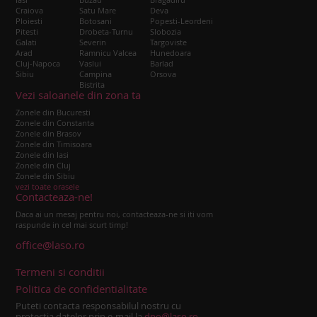
Craiova
Satu Mare
Deva
Ploiesti
Botosani
Popesti-Leordeni
Pitesti
Drobeta-Turnu
Slobozia
Galati
Severin
Targoviste
Arad
Ramnicu Valcea
Hunedoara
Cluj-Napoca
Vaslui
Barlad
Sibiu
Campina
Orsova
Bistrita
Vezi saloanele din zona ta
Zonele din Bucuresti
Zonele din Constanta
Zonele din Brasov
Zonele din Timisoara
Zonele din Iasi
Zonele din Cluj
Zonele din Sibiu
vezi toate orasele
Contacteaza-ne!
Daca ai un mesaj pentru noi, contacteaza-ne si iti vom
raspunde in cel mai scurt timp!
office@laso.ro
Termeni si conditii
Politica de confidentialitate
Puteti contacta responsabilul nostru cu
protectia datelor prin e-mail la
dpo@laso.ro