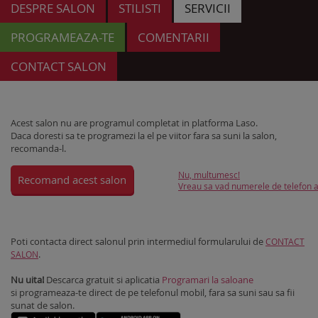
DESPRE SALON
STILISTI
SERVICII
PROGRAMEAZA-TE
COMENTARII
CONTACT SALON
Acest salon nu are programul completat in platforma Laso.
Daca doresti sa te programezi la el pe viitor fara sa suni la salon,
recomanda-l.
Nu, multumesc!
Recomand acest salon
Vreau sa vad numerele de telefon al
Poti contacta direct salonul prin intermediul formularului de
CONTACT
.
SALON
Nu uita!
Descarca gratuit si aplicatia
Programari la saloane
si programeaza-te direct de pe telefonul mobil, fara sa suni sau sa fii
sunat de salon.