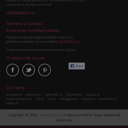
Daca ai un mesaj pentru noi, contacteaza-ne si iti vom
raspunde in cel mai scurt timp!
office@laso.ro
Termeni si conditii
Politica de confidentialitate
Puteti contacta responsabilul nostru cu
protectia datelor prin e-mail la
dpo@laso.ro
Platforma pentru solutionarea online a litigiilor
Fii alaturi de noi pe
Din retea:
|
|
|
|
|
animale.ro
askmen.ro
calificativ.ro
clopotel.ro
copilul.ro
|
|
|
|
|
|
crestinortodox.ro
ele.ro
hit.ro
mailagent.ro
myjob.ro
studentie.ro
xtrem.ro
Copyright © 2026 -
. LA Saloane Online. Toate drepturile
www.laso.ro
rezervate