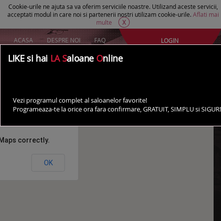
Cookie-urile ne ajuta sa va oferim serviciile noastre. Utilizand aceste servicii,
acceptati modul in care noi si partenerii nostri utilizam cookie-urile.
Aflati mai
multe
X
ACASA
DESPRE NOI
FAQ
LOGIN
Creeaza un cont Gratuit
LIKE si hai
LA S
aloane
O
nline
AI UN SALON?
Saloane Targoviste
Vezi programul complet al saloanelor favorite!
Programeaza-te la orice ora fara confirmare, GRATUIT, SIMPLU si SIGUR!
Maps correctly.
OK