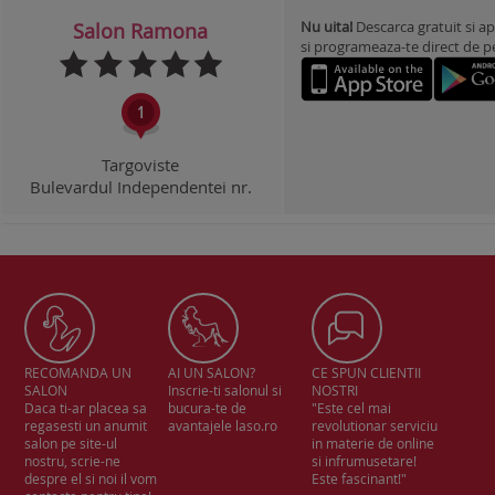
Nu uita!
Descarca gratuit si ap
Salon Ramona
si programeaza-te direct de pe 
Targoviste
Bulevardul Independentei nr.
RECOMANDA UN
AI UN SALON?
CE SPUN CLIENTII
SALON
Inscrie-ti salonul si
NOSTRI
Daca ti-ar placea sa
bucura-te de
"Este cel mai
regasesti un anumit
avantajele laso.ro
revolutionar serviciu
salon pe site-ul
in materie de online
nostru, scrie-ne
si infrumusetare!
despre el si noi il vom
Este fascinant!"