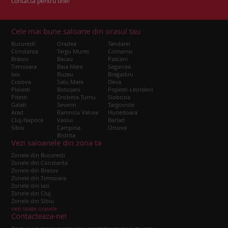
contacta pentru tine!
Cele mai bune saloane din orasul tau
Bucuresti
Oradea
Tandarei
Constanta
Targu Mures
Comarnic
Brasov
Bacau
Pascani
Timisoara
Baia Mare
Segarcea
Iasi
Buzau
Bragadiru
Craiova
Satu Mare
Deva
Ploiesti
Botosani
Popesti-Leordeni
Pitesti
Drobeta-Turnu
Slobozia
Galati
Severin
Targoviste
Arad
Ramnicu Valcea
Hunedoara
Cluj-Napoca
Vaslui
Barlad
Sibiu
Campina
Orsova
Bistrita
Vezi saloanele din zona ta
Zonele din Bucuresti
Zonele din Constanta
Zonele din Brasov
Zonele din Timisoara
Zonele din Iasi
Zonele din Cluj
Zonele din Sibiu
vezi toate orasele
Contacteaza-ne!