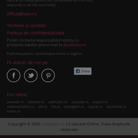
Daca ai un mesaj pentru noi, contacteaza-ne si iti vom
raspunde in cel mai scurt timp!
office@laso.ro
Termeni si conditii
Politica de confidentialitate
Puteti contacta responsabilul nostru cu
protectia datelor prin e-mail la
dpo@laso.ro
Platforma pentru solutionarea online a litigiilor
Fii alaturi de noi pe
Din retea:
|
|
|
|
|
animale.ro
askmen.ro
calificativ.ro
clopotel.ro
copilul.ro
|
|
|
|
|
|
crestinortodox.ro
ele.ro
hit.ro
mailagent.ro
myjob.ro
studentie.ro
xtrem.ro
Copyright © 2026 -
. LA Saloane Online. Toate drepturile
www.laso.ro
rezervate