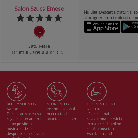
Salon Szucs Emese
Nu uita!
Descarca gratuit si ap
si programeaza-te direct de pe 
Satu Mare
Drumul Careiului nr. C 51
RECOMANDA UN
AI UN SALON?
CE SPUN CLIENTII
SALON
Inscrie-ti salonul si
NOSTRI
Daca ti-ar placea sa
bucura-te de
"Este cel mai
regasesti un anumit
avantajele laso.ro
revolutionar serviciu
salon pe site-ul
in materie de online
nostru, scrie-ne
si infrumusetare!
despre el si noi il vom
Este fascinant!"