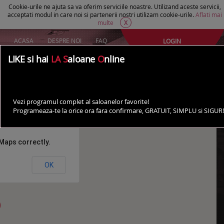
Cookie-urile ne ajuta sa va oferim serviciile noastre. Utilizand aceste servicii,
acceptati modul in care noi si partenerii nostri utilizam cookie-urile.
Aflati mai
multe
X
ACASA
DESPRE NOI
FAQ
LOGIN
Creeaza un cont Gratuit
LIKE si hai
LA S
aloane
O
nline
AI UN SALON?
Saloane Satu Mare
Vezi programul complet al saloanelor favorite!
Programeaza-te la orice ora fara confirmare, GRATUIT, SIMPLU si SIGUR!
Maps correctly.
OK