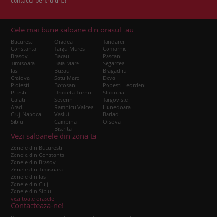
contacta pentru tine!
Cele mai bune saloane din orasul tau
Bucuresti
Oradea
Tandarei
Constanta
Targu Mures
Comarnic
Brasov
Bacau
Pascani
Timisoara
Baia Mare
Segarcea
Iasi
Buzau
Bragadiru
Craiova
Satu Mare
Deva
Ploiesti
Botosani
Popesti-Leordeni
Pitesti
Drobeta-Turnu
Slobozia
Galati
Severin
Targoviste
Arad
Ramnicu Valcea
Hunedoara
Cluj-Napoca
Vaslui
Barlad
Sibiu
Campina
Orsova
Bistrita
Vezi saloanele din zona ta
Zonele din Bucuresti
Zonele din Constanta
Zonele din Brasov
Zonele din Timisoara
Zonele din Iasi
Zonele din Cluj
Zonele din Sibiu
vezi toate orasele
Contacteaza-ne!