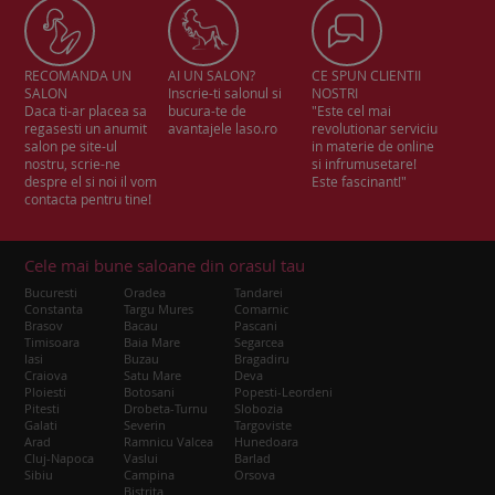
RECOMANDA UN
AI UN SALON?
CE SPUN CLIENTII
SALON
Inscrie-ti salonul si
NOSTRI
Daca ti-ar placea sa
bucura-te de
"Este cel mai
regasesti un anumit
avantajele laso.ro
revolutionar serviciu
salon pe site-ul
in materie de online
nostru, scrie-ne
si infrumusetare!
despre el si noi il vom
Este fascinant!"
contacta pentru tine!
Cele mai bune saloane din orasul tau
Bucuresti
Oradea
Tandarei
Constanta
Targu Mures
Comarnic
Brasov
Bacau
Pascani
Timisoara
Baia Mare
Segarcea
Iasi
Buzau
Bragadiru
Craiova
Satu Mare
Deva
Ploiesti
Botosani
Popesti-Leordeni
Pitesti
Drobeta-Turnu
Slobozia
Galati
Severin
Targoviste
Arad
Ramnicu Valcea
Hunedoara
Cluj-Napoca
Vaslui
Barlad
Sibiu
Campina
Orsova
Bistrita