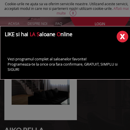
Cookie-urile ne ajuta sa va oferim serviciile noastre. Utilizand aceste servicii,
acceptati modul in care noi si partenerii nostri utilizam cookie-urile.
Aflati mai
multe
X
ACASA
DESPRE NOI
FAQ
LOGIN
Creeaza un cont Gratuit
LIKE si hai
LA S
aloane
O
nline
AI UN SALON?
Vezi programul complet al saloanelor favorite!
Programeaza-te la orice ora fara confirmare, GRATUIT, SIMPLU si
SIGUR!