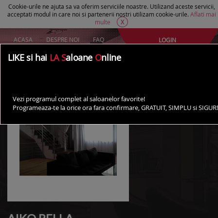
Cookie-urile ne ajuta sa va oferim serviciile noastre. Utilizand aceste servicii,
acceptati modul in care noi si partenerii nostri utilizam cookie-urile.
Aflati mai
multe
X
ACASA
DESPRE NOI
FAQ
LOGIN
Creeaza un cont Gratuit
LIKE si hai
LA S
aloane
O
nline
AI UN SALON?
Vezi programul complet al saloanelor favorite!
Programeaza-te la orice ora fara confirmare, GRATUIT, SIMPLU si SIGUR!