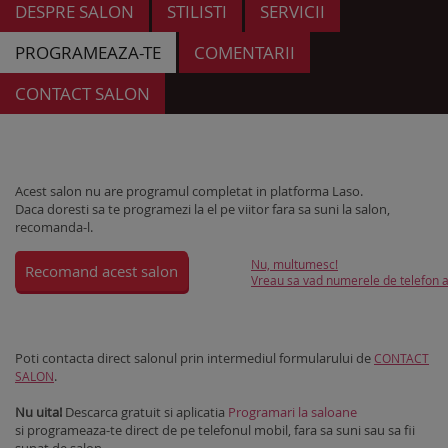
DESPRE SALON
STILISTI
SERVICII
PROGRAMEAZA-TE
COMENTARII
CONTACT SALON
Acest salon nu are programul completat in platforma Laso.
Daca doresti sa te programezi la el pe viitor fara sa suni la salon,
recomanda-l.
Nu, multumesc!
Recomand acest salon
Vreau sa vad numerele de telefon al
Poti contacta direct salonul prin intermediul formularului de
CONTACT
.
SALON
Nu uita!
Descarca gratuit si aplicatia
Programari la saloane
si programeaza-te direct de pe telefonul mobil, fara sa suni sau sa fii