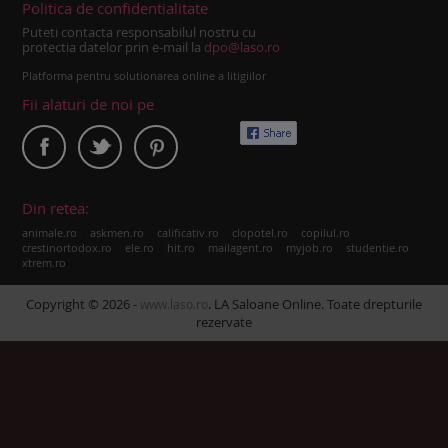
Politica de confidentialitate
Puteti contacta responsabilul nostru cu
protectia datelor prin e-mail la
dpo@laso.ro
Platforma pentru solutionarea online a litigiilor
Fii alaturi de noi pe
Din retea:
|
|
|
|
|
animale.ro
askmen.ro
calificativ.ro
clopotel.ro
copilul.ro
|
|
|
|
|
|
crestinortodox.ro
ele.ro
hit.ro
mailagent.ro
myjob.ro
studentie.ro
xtrem.ro
Copyright © 2026 -
. LA Saloane Online. Toate drepturile
www.laso.ro
rezervate