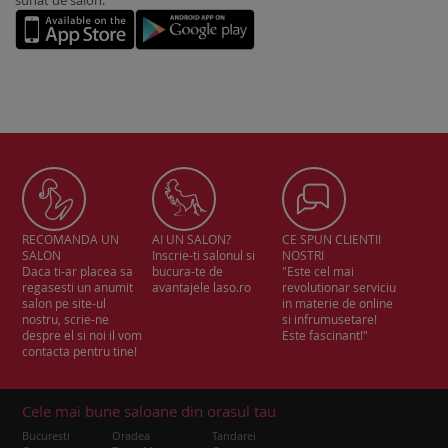
sunat de salon.
RECOMANDA UN
AI UN SALON?
CE SPUN CLIENTII
SALON
Inscrie-ti salonul si
NOSTRI
Daca ti-ar placea sa
bucura-te de
"Este cel mai
regasesti un anumit
avantajele laso.ro
revolutionar serviciu
salon pe site-ul
in materie de online
nostru, scrie-ne
si infrumusetare!
despre el si noi il vom
Este fascinant!"
contacta pentru tine!
Cele mai bune saloane din orasul tau
Bucuresti
Oradea
Tandarei