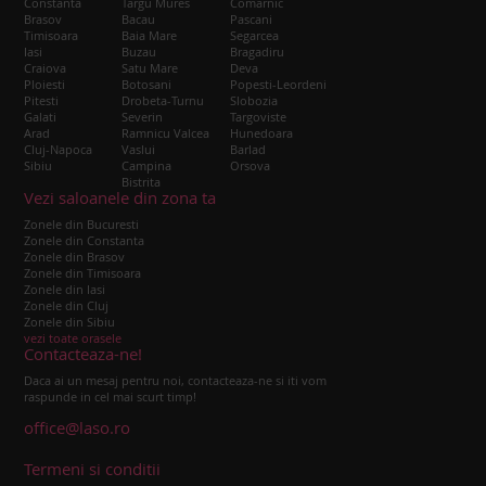
Constanta
Targu Mures
Comarnic
Brasov
Bacau
Pascani
Timisoara
Baia Mare
Segarcea
Iasi
Buzau
Bragadiru
Craiova
Satu Mare
Deva
Ploiesti
Botosani
Popesti-Leordeni
Pitesti
Drobeta-Turnu
Slobozia
Galati
Severin
Targoviste
Arad
Ramnicu Valcea
Hunedoara
Cluj-Napoca
Vaslui
Barlad
Sibiu
Campina
Orsova
Bistrita
Vezi saloanele din zona ta
Zonele din Bucuresti
Zonele din Constanta
Zonele din Brasov
Zonele din Timisoara
Zonele din Iasi
Zonele din Cluj
Zonele din Sibiu
vezi toate orasele
Contacteaza-ne!
Daca ai un mesaj pentru noi, contacteaza-ne si iti vom
raspunde in cel mai scurt timp!
office@laso.ro
Termeni si conditii