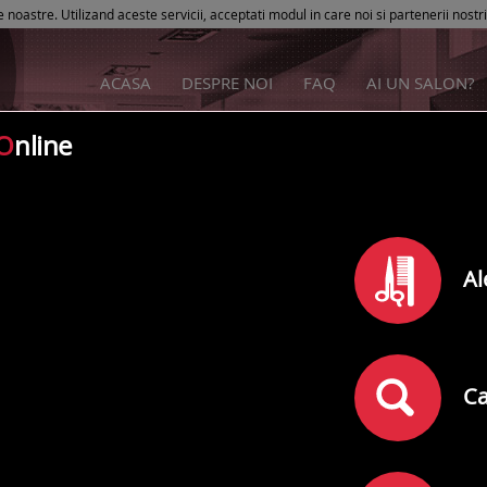
e noastre. Utilizand aceste servicii, acceptati modul in care noi si partenerii nostr
ACASA
DESPRE NOI
FAQ
AI UN SALON?
O
nline
Parisesthetique5
Al
Rating
0
din
5
(
)
0
comentarii
Adresa:
Brasov
,
Dihamului Nr. 16A
Ca
Telefon: 0754229254