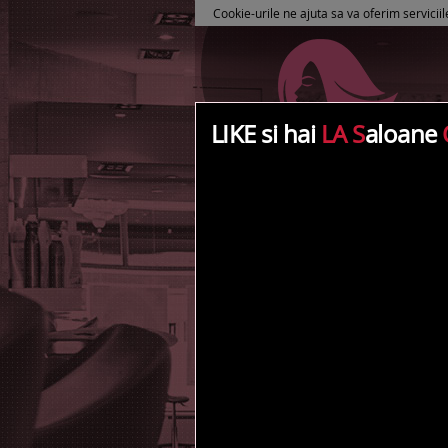
Cookie-urile ne ajuta sa va oferim serviciil
LIKE si hai
LA S
aloane