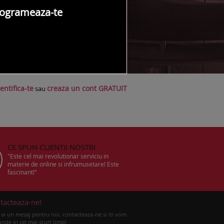
ogrameaza-te
NTACT SALON
entifica-te
creaza un cont GRATUIT
sau
CE SPUN CLIENTII NOSTRI
"Este cel mai revolutionar serviciu in
materie de online si infrumusetare! Este
fascinant!"
tacteaza-ne!
ai un mesaj pentru noi, contacteaza-ne si iti vom
nde in cel mai scurt timp!