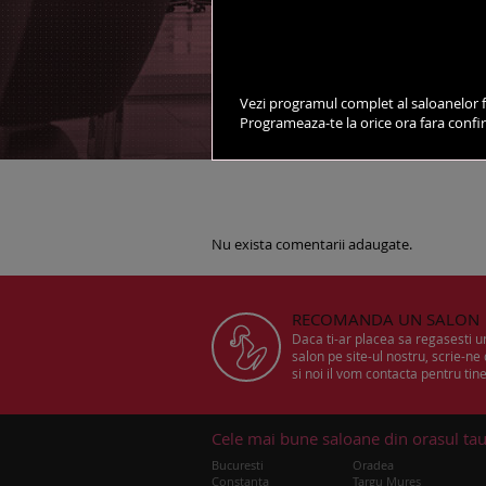
vezi salonul pe harta
Vezi programul complet al saloanelor f
Programeaza-te la orice ora fara conf
DESPRE SALON
STILISTI
Nu exista comentarii adaugate.
RECOMANDA UN SALON
Daca ti-ar placea sa regasesti 
salon pe site-ul nostru, scrie-ne
si noi il vom contacta pentru tine
Cele mai bune saloane din orasul ta
Bucuresti
Oradea
Constanta
Targu Mures