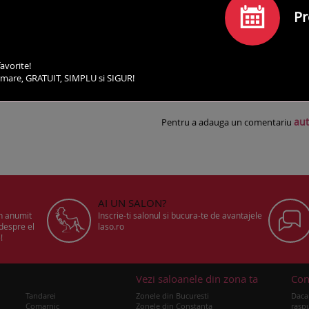
Pr
avorite!
irmare, GRATUIT, SIMPLU si SIGUR!
SERVICII
PROGRAMEAZA-TE
COMENTARII
CO
aut
Pentru a adauga un comentariu
AI UN SALON?
un anumit
Inscrie-ti salonul si bucura-te de avantajele
 despre el
laso.ro
!
u
Vezi saloanele din zona ta
Con
Tandarei
Zonele din Bucuresti
Daca 
Comarnic
Zonele din Constanta
raspu