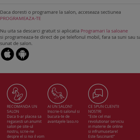
Daca doresti o programare la salon, acceseaza sectiunea
PROGRAMEAZA-TE
Nu uita sa descarci gratuit si aplicatia
Programari la saloane
si programeaza-te direct de pe telefonul mobil, fara sa suni sau sa
sunat de salon.
RECOMANDA UN
AI UN SALON?
CE SPUN CLIENTII
SALON
Inscrie-ti salonul si
NOSTRI
Daca ti-ar placea sa
bucura-te de
"Este cel mai
regasesti un anumit
avantajele laso.ro
revolutionar serviciu
salon pe site-ul
in materie de online
nostru, scrie-ne
si infrumusetare!
despre el si noi il vom
Este fascinant!"