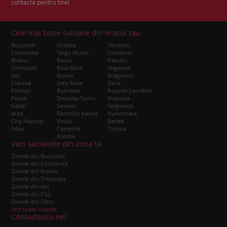
contacta pentru tine!
Cele mai bune saloane din orasul tau
Bucuresti
Oradea
Tandarei
Constanta
Targu Mures
Comarnic
Brasov
Bacau
Pascani
Timisoara
Baia Mare
Segarcea
Iasi
Buzau
Bragadiru
Craiova
Satu Mare
Deva
Ploiesti
Botosani
Popesti-Leordeni
Pitesti
Drobeta-Turnu
Slobozia
Galati
Severin
Targoviste
Arad
Ramnicu Valcea
Hunedoara
Cluj-Napoca
Vaslui
Barlad
Sibiu
Campina
Orsova
Bistrita
Vezi saloanele din zona ta
Zonele din Bucuresti
Zonele din Constanta
Zonele din Brasov
Zonele din Timisoara
Zonele din Iasi
Zonele din Cluj
Zonele din Sibiu
vezi toate orasele
Contacteaza-ne!