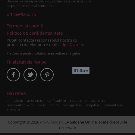
Daca ai un mesaj pentru noi, contacteaza-ne si iti vom
raspunde in cel mai scurt timp!
office@laso.ro
Termeni si conditii
Politica de confidentialitate
Puteti contacta responsabilul nostru cu
protectia datelor prin e-mail la
dpo@laso.ro
Platforma pentru solutionarea online a litigiilor
Fii alaturi de noi pe
Din retea:
|
|
|
|
|
animale.ro
askmen.ro
calificativ.ro
clopotel.ro
copilul.ro
|
|
|
|
|
|
crestinortodox.ro
ele.ro
hit.ro
mailagent.ro
myjob.ro
studentie.ro
xtrem.ro
Copyright © 2026 -
. LA Saloane Online. Toate drepturile
www.laso.ro
rezervate