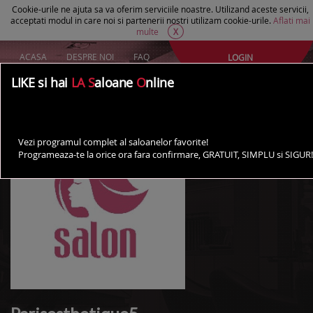
Cookie-urile ne ajuta sa va oferim serviciile noastre. Utilizand aceste servicii,
acceptati modul in care noi si partenerii nostri utilizam cookie-urile.
Aflati mai
multe
X
ACASA
DESPRE NOI
FAQ
LOGIN
Creeaza un cont Gratuit
LIKE si hai
LA S
aloane
O
nline
AI UN SALON?
Vezi programul complet al saloanelor favorite!
Programeaza-te la orice ora fara confirmare, GRATUIT, SIMPLU si SIGUR!