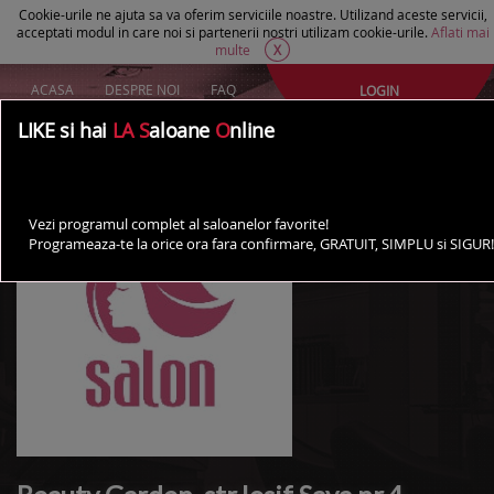
Cookie-urile ne ajuta sa va oferim serviciile noastre. Utilizand aceste servicii,
acceptati modul in care noi si partenerii nostri utilizam cookie-urile.
Aflati mai
multe
X
ACASA
DESPRE NOI
FAQ
LOGIN
Creeaza un cont Gratuit
LIKE si hai
LA S
aloane
O
nline
AI UN SALON?
Vezi programul complet al saloanelor favorite!
Programeaza-te la orice ora fara confirmare, GRATUIT, SIMPLU si SIGUR!