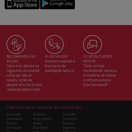
RECOMANDA UN
AI UN SALON?
CE SPUN CLIENTII
SALON
Inscrie-ti salonul si
NOSTRI
Daca ti-ar placea sa
bucura-te de
"Este cel mai
regasesti un anumit
avantajele laso.ro
revolutionar serviciu
salon pe site-ul
in materie de online
nostru, scrie-ne
si infrumusetare!
despre el si noi il vom
Este fascinant!"
contacta pentru tine!
Cele mai bune saloane din orasul tau
Bucuresti
Oradea
Tandarei
Constanta
Targu Mures
Comarnic
Brasov
Bacau
Pascani
Timisoara
Baia Mare
Segarcea
Iasi
Buzau
Bragadiru