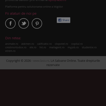
Platforma pentru solutionarea online a litigiilor
Fii alaturi de noi pe
Din retea:
|
|
|
|
|
animale.ro
askmen.ro
calificativ.ro
clopotel.ro
copilul.ro
|
|
|
|
|
|
crestinortodox.ro
ele.ro
hit.ro
mailagent.ro
myjob.ro
studentie.ro
xtrem.ro
Copyright © 2026 -
. LA Saloane Online. Toate drepturile
www.laso.ro
rezervate