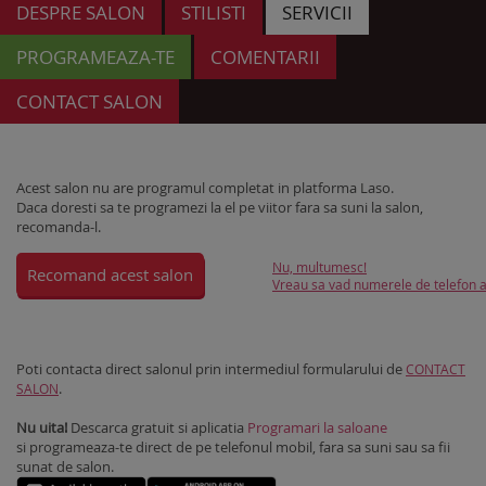
DESPRE SALON
STILISTI
SERVICII
PROGRAMEAZA-TE
COMENTARII
CONTACT SALON
Acest salon nu are programul completat in platforma Laso.
Daca doresti sa te programezi la el pe viitor fara sa suni la salon,
recomanda-l.
Nu, multumesc!
Recomand acest salon
Vreau sa vad numerele de telefon al
Poti contacta direct salonul prin intermediul formularului de
CONTACT
.
SALON
Nu uita!
Descarca gratuit si aplicatia
Programari la saloane
si programeaza-te direct de pe telefonul mobil, fara sa suni sau sa fii
sunat de salon.