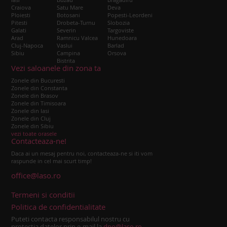
Craiova
Satu Mare
Deva
Ploiesti
Botosani
Popesti-Leordeni
Pitesti
Drobeta-Turnu
Slobozia
Galati
Severin
Targoviste
Arad
Ramnicu Valcea
Hunedoara
Cluj-Napoca
Vaslui
Barlad
Sibiu
Campina
Orsova
Bistrita
Vezi saloanele din zona ta
Zonele din Bucuresti
Zonele din Constanta
Zonele din Brasov
Zonele din Timisoara
Zonele din Iasi
Zonele din Cluj
Zonele din Sibiu
vezi toate orasele
Contacteaza-ne!
Daca ai un mesaj pentru noi, contacteaza-ne si iti vom
raspunde in cel mai scurt timp!
office@laso.ro
Termeni si conditii
Politica de confidentialitate
Puteti contacta responsabilul nostru cu
protectia datelor prin e-mail la
dpo@laso.ro