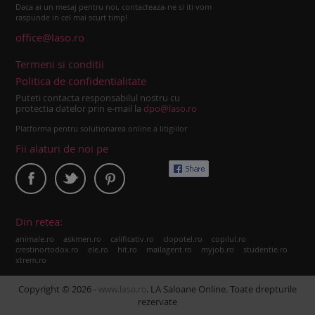
Daca ai un mesaj pentru noi, contacteaza-ne si iti vom
raspunde in cel mai scurt timp!
office@laso.ro
Termeni si conditii
Politica de confidentialitate
Puteti contacta responsabilul nostru cu
protectia datelor prin e-mail la
dpo@laso.ro
Platforma pentru solutionarea online a litigiilor
Fii alaturi de noi pe
Din retea:
|
|
|
|
|
animale.ro
askmen.ro
calificativ.ro
clopotel.ro
copilul.ro
|
|
|
|
|
|
crestinortodox.ro
ele.ro
hit.ro
mailagent.ro
myjob.ro
studentie.ro
xtrem.ro
Copyright © 2026 -
. LA Saloane Online. Toate drepturile
www.laso.ro
rezervate