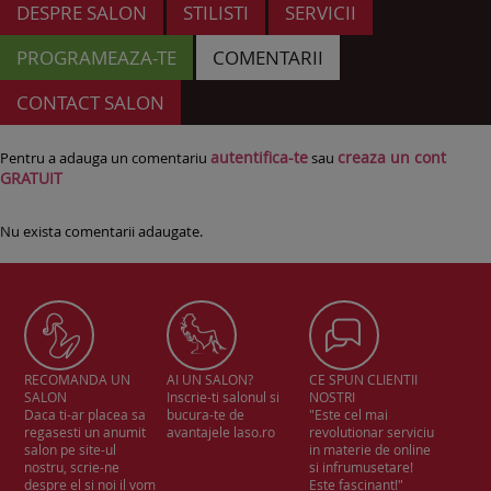
DESPRE SALON
STILISTI
SERVICII
PROGRAMEAZA-TE
COMENTARII
CONTACT SALON
autentifica-te
creaza un cont
Pentru a adauga un comentariu
sau
GRATUIT
Nu exista comentarii adaugate.
RECOMANDA UN
AI UN SALON?
CE SPUN CLIENTII
SALON
Inscrie-ti salonul si
NOSTRI
Daca ti-ar placea sa
bucura-te de
"Este cel mai
regasesti un anumit
avantajele laso.ro
revolutionar serviciu
salon pe site-ul
in materie de online
nostru, scrie-ne
si infrumusetare!
despre el si noi il vom
Este fascinant!"