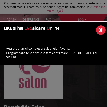
Cookie-urile ne ajuta sa va oferim serviciile noastre. Utilizand aceste servicii,
acceptati modul in care noi si partenerii nostri utilizam cookie-urile.
Aflati mai
multe
X
ACASA
DESPRE NOI
FAQ
LOGIN
Creeaza un cont Gratuit
LIKE si hai
LA S
aloane
O
nline
AI UN SALON?
Vezi programul complet al saloanelor favorite!
Programeaza-te la orice ora fara confirmare, GRATUIT, SIMPLU si
SIGUR!