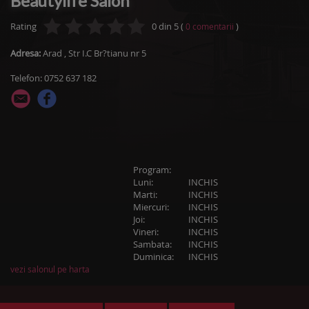
Beautylife Salon
Rating
0
din
5
(
)
0
comentarii
Adresa:
Arad
,
Str I.C Br?tianu nr 5
Telefon: 0752 637 182
Program:
Luni:
INCHIS
Marti:
INCHIS
Miercuri:
INCHIS
Joi:
INCHIS
Vineri:
INCHIS
Sambata:
INCHIS
Duminica:
INCHIS
vezi salonul pe harta