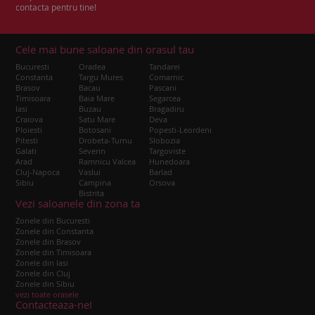
contacta pentru tine!
Cele mai bune saloane din orasul tau
Bucuresti
Oradea
Tandarei
Constanta
Targu Mures
Comarnic
Brasov
Bacau
Pascani
Timisoara
Baia Mare
Segarcea
Iasi
Buzau
Bragadiru
Craiova
Satu Mare
Deva
Ploiesti
Botosani
Popesti-Leordeni
Pitesti
Drobeta-Turnu
Slobozia
Galati
Severin
Targoviste
Arad
Ramnicu Valcea
Hunedoara
Cluj-Napoca
Vaslui
Barlad
Sibiu
Campina
Orsova
Bistrita
Vezi saloanele din zona ta
Zonele din Bucuresti
Zonele din Constanta
Zonele din Brasov
Zonele din Timisoara
Zonele din Iasi
Zonele din Cluj
Zonele din Sibiu
vezi toate orasele
Contacteaza-ne!