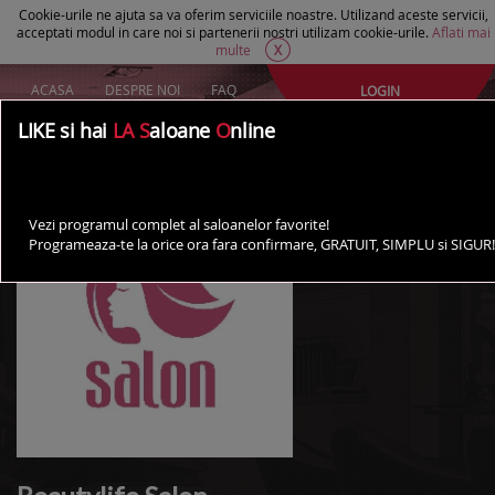
Cookie-urile ne ajuta sa va oferim serviciile noastre. Utilizand aceste servicii,
acceptati modul in care noi si partenerii nostri utilizam cookie-urile.
Aflati mai
multe
X
ACASA
DESPRE NOI
FAQ
LOGIN
Creeaza un cont Gratuit
LIKE si hai
LA S
aloane
O
nline
AI UN SALON?
Vezi programul complet al saloanelor favorite!
Programeaza-te la orice ora fara confirmare, GRATUIT, SIMPLU si SIGUR!