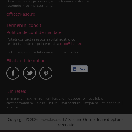
Daca ai un mesaj pentru noi, contacteaza-ne si iti vom
raspunde in cel mai scurt timp!
office@laso.ro
Termeni si conditii
Politica de confidentialitate
Puteti contacta responsabilul nostru cu
protectia datelor prin e-mail la
dpo@laso.ro
Platforma pentru solutionarea online a litigiilor
Fii alaturi de noi pe
Din retea:
|
|
|
|
|
animale.ro
askmen.ro
calificativ.ro
clopotel.ro
copilul.ro
|
|
|
|
|
|
crestinortodox.ro
ele.ro
hit.ro
mailagent.ro
myjob.ro
studentie.ro
xtrem.ro
Copyright © 2026 -
. LA Saloane Online. Toate drepturile
www.laso.ro
rezervate