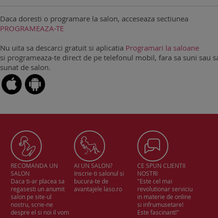
Daca doresti o programare la salon, acceseaza sectiunea
PROGRAMEAZA-TE
Nu uita sa descarci gratuit si aplicatia
Programari la saloane
si programeaza-te direct de pe telefonul mobil, fara sa suni sau sa
sunat de salon.
RECOMANDA UN
AI UN SALON?
CE SPUN CLIENTII
SALON
Inscrie-ti salonul si
NOSTRI
Daca ti-ar placea sa
bucura-te de
"Este cel mai
regasesti un anumit
avantajele laso.ro
revolutionar serviciu
salon pe site-ul
in materie de online
nostru, scrie-ne
si infrumusetare!
despre el si noi il vom
Este fascinant!"