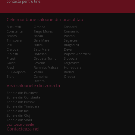
contacta pentru tine!
Cele mai bune saloane din orasul tau
Bucuresti
Oradea
Tandarei
Constanta
Targu Mures
Comarnic
Brasov
Bacau
Pascani
Timisoara
Baia Mare
Segarcea
Iasi
Buzau
Bragadiru
Craiova
Satu Mare
Deva
Ploiesti
Botosani
Popesti-Leordeni
Pitesti
Drobeta-Turnu
Slobozia
Galati
Severin
Targoviste
Arad
Ramnicu Valcea
Hunedoara
Cluj-Napoca
Vaslui
Barlad
Sibiu
Campina
Orsova
Bistrita
Vezi saloanele din zona ta
Zonele din Bucuresti
Zonele din Constanta
Zonele din Brasov
Zonele din Timisoara
Zonele din Iasi
Zonele din Cluj
Zonele din Sibiu
vezi toate orasele
Contacteaza-ne!