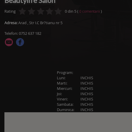
Beautylife Salon
Rating
0
din
5
(
)
0
comentarii
Adresa:
Arad
,
Str I.C Br?tianu nr 5
Telefon: 0752 637 182
Program:
Luni:
INCHIS
Marti:
INCHIS
Miercuri:
INCHIS
Joi:
INCHIS
Vineri:
INCHIS
Sambata:
INCHIS
Duminica:
INCHIS