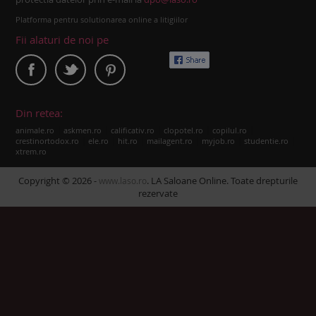
Platforma pentru solutionarea online a litigiilor
Fii alaturi de noi pe
Din retea:
|
|
|
|
|
animale.ro
askmen.ro
calificativ.ro
clopotel.ro
copilul.ro
|
|
|
|
|
|
crestinortodox.ro
ele.ro
hit.ro
mailagent.ro
myjob.ro
studentie.ro
xtrem.ro
Copyright © 2026 -
. LA Saloane Online. Toate drepturile
www.laso.ro
rezervate