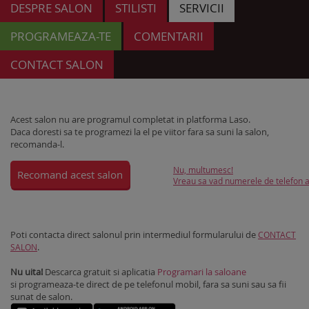
DESPRE SALON
STILISTI
SERVICII
PROGRAMEAZA-TE
COMENTARII
CONTACT SALON
Acest salon nu are programul completat in platforma Laso.
Daca doresti sa te programezi la el pe viitor fara sa suni la salon,
recomanda-l.
Nu, multumesc!
Recomand acest salon
Vreau sa vad numerele de telefon al
Poti contacta direct salonul prin intermediul formularului de
CONTACT
.
SALON
Nu uita!
Descarca gratuit si aplicatia
Programari la saloane
si programeaza-te direct de pe telefonul mobil, fara sa suni sau sa fii
sunat de salon.