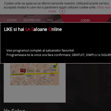
Cookie-urile ne ajuta sa va oferim serviciile noastre. Utilizand aceste servicii,
acceptati modul in care noi si partenerii nostri utilizam cookie-urile.
Aflati mai
multe
X
ACASA
DESPRE NOI
FAQ
LOGIN
Creeaza un cont Gratuit
LIKE si hai
LA S
aloane
O
nline
AI UN SALON?
Vezi programul complet al saloanelor favorite!
Programeaza-te la orice ora fara confirmare, GRATUIT, SIMPLU si SIGUR!