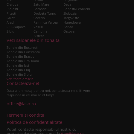
Craiova
Satu Mare
Deva
Ploiesti
Botosani
Popesti-Leordeni
Pitesti
Drobeta-Turnu
Slobozia
Galati
Severin
Targoviste
Arad
Ramnicu Valcea
Hunedoara
Cluj-Napoca
Vaslui
Barlad
Sibiu
Campina
Orsova
Bistrita
Vezi saloanele din zona ta
Zonele din Bucuresti
Zonele din Constanta
Zonele din Brasov
Zonele din Timisoara
Zonele din Iasi
Zonele din Cluj
Zonele din Sibiu
vezi toate orasele
Contacteaza-ne!
Daca ai un mesaj pentru noi, contacteaza-ne si iti vom
raspunde in cel mai scurt timp!
office@laso.ro
Termeni si conditii
Politica de confidentialitate
Puteti contacta responsabilul nostru cu
protectia datelor prin e-mail la
dpo@laso.ro