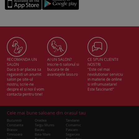
RECOMANDA UN
AI UN SALON?
CE SPUN CLIENTII
SALON
Inscrie-ti salonul si
NOSTRI
Daca ti-ar placea sa
bucura-te de
"Este cel mai
regasesti un anumit
avantajele laso.ro
revolutionar serviciu
salon pe site-ul
in materie de online
nostru, scrie-ne
si infrumusetare!
despre el si noi il vom
Este fascinant!"
contacta pentru tine!
Cele mai bune saloane din orasul tau
Bucuresti
Oradea
Tandarei
Constanta
Targu Mures
Comarnic
Brasov
Bacau
Pascani
Timisoara
Baia Mare
Segarcea
Iasi
Buzau
Bragadiru