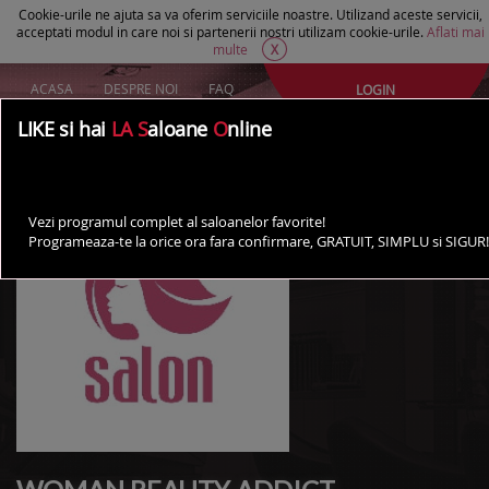
Cookie-urile ne ajuta sa va oferim serviciile noastre. Utilizand aceste servicii,
acceptati modul in care noi si partenerii nostri utilizam cookie-urile.
Aflati mai
multe
X
ACASA
DESPRE NOI
FAQ
LOGIN
Creeaza un cont Gratuit
LIKE si hai
LA S
aloane
O
nline
AI UN SALON?
Vezi programul complet al saloanelor favorite!
Programeaza-te la orice ora fara confirmare, GRATUIT, SIMPLU si SIGUR!