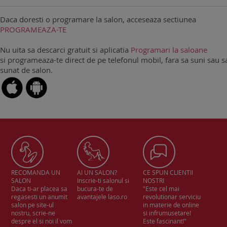
Daca doresti o programare la salon, acceseaza sectiunea
PROGRAMEAZA-TE
Nu uita sa descarci gratuit si aplicatia
Programari la saloane
si programeaza-te direct de pe telefonul mobil, fara sa suni sau sa
sunat de salon.
RECOMANDA UN
AI UN SALON?
CE SPUN CLIENTII
SALON
Inscrie-ti salonul si
NOSTRI
Daca ti-ar placea sa
bucura-te de
"Este cel mai
regasesti un anumit
avantajele laso.ro
revolutionar serviciu
salon pe site-ul
in materie de online
nostru, scrie-ne
si infrumusetare!
despre el si noi il vom
Este fascinant!"