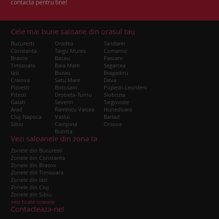
contacta pentru tine!
Cele mai bune saloane din orasul tau
Bucuresti
Oradea
Tandarei
Constanta
Targu Mures
Comarnic
Brasov
Bacau
Pascani
Timisoara
Baia Mare
Segarcea
Iasi
Buzau
Bragadiru
Craiova
Satu Mare
Deva
Ploiesti
Botosani
Popesti-Leordeni
Pitesti
Drobeta-Turnu
Slobozia
Galati
Severin
Targoviste
Arad
Ramnicu Valcea
Hunedoara
Cluj-Napoca
Vaslui
Barlad
Sibiu
Campina
Orsova
Bistrita
Vezi saloanele din zona ta
Zonele din Bucuresti
Zonele din Constanta
Zonele din Brasov
Zonele din Timisoara
Zonele din Iasi
Zonele din Cluj
Zonele din Sibiu
vezi toate orasele
Contacteaza-ne!