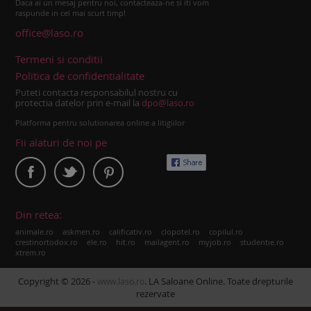
Daca ai un mesaj pentru noi, contacteaza-ne si iti vom
raspunde in cel mai scurt timp!
office@laso.ro
Termeni si conditii
Politica de confidentialitate
Puteti contacta responsabilul nostru cu
protectia datelor prin e-mail la
dpo@laso.ro
Platforma pentru solutionarea online a litigiilor
Fii alaturi de noi pe
Din retea:
|
|
|
|
|
animale.ro
askmen.ro
calificativ.ro
clopotel.ro
copilul.ro
|
|
|
|
|
|
crestinortodox.ro
ele.ro
hit.ro
mailagent.ro
myjob.ro
studentie.ro
xtrem.ro
Copyright © 2026 -
. LA Saloane Online. Toate drepturile
www.laso.ro
rezervate