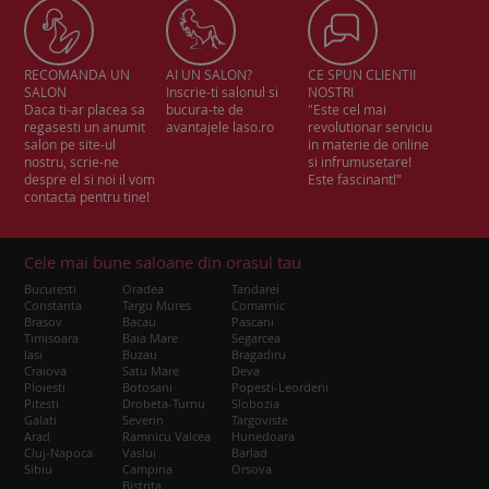
RECOMANDA UN
AI UN SALON?
CE SPUN CLIENTII
SALON
Inscrie-ti salonul si
NOSTRI
Daca ti-ar placea sa
bucura-te de
"Este cel mai
regasesti un anumit
avantajele laso.ro
revolutionar serviciu
salon pe site-ul
in materie de online
nostru, scrie-ne
si infrumusetare!
despre el si noi il vom
Este fascinant!"
contacta pentru tine!
Cele mai bune saloane din orasul tau
Bucuresti
Oradea
Tandarei
Constanta
Targu Mures
Comarnic
Brasov
Bacau
Pascani
Timisoara
Baia Mare
Segarcea
Iasi
Buzau
Bragadiru
Craiova
Satu Mare
Deva
Ploiesti
Botosani
Popesti-Leordeni
Pitesti
Drobeta-Turnu
Slobozia
Galati
Severin
Targoviste
Arad
Ramnicu Valcea
Hunedoara
Cluj-Napoca
Vaslui
Barlad
Sibiu
Campina
Orsova
Bistrita