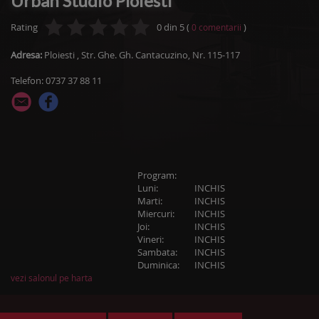
Urban Studio Ploiesti
Rating
0
din
5
(
)
0
comentarii
Adresa:
Ploiesti
,
Str. Ghe. Gh. Cantacuzino, Nr. 115-117
Telefon: 0737 37 88 11
Program:
Luni:
INCHIS
Marti:
INCHIS
Miercuri:
INCHIS
Joi:
INCHIS
Vineri:
INCHIS
Sambata:
INCHIS
Duminica:
INCHIS
vezi salonul pe harta