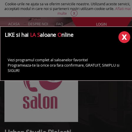
Cookie-urile ne ajuta sa va oferim serviciile noastre. Utilizand aceste servicii,
acceptati modul in care noi si partenerii nostri utilizam cookie-urile.
Aflati mai
multe
X
ACASA
DESPRE NOI
FAQ
LOGIN
Creeaza un cont Gratuit
LIKE si hai
LA S
aloane
O
nline
AI UN SALON?
Vezi programul complet al saloanelor favorite!
Programeaza-te la orice ora fara confirmare, GRATUIT, SIMPLU si
SIGUR!