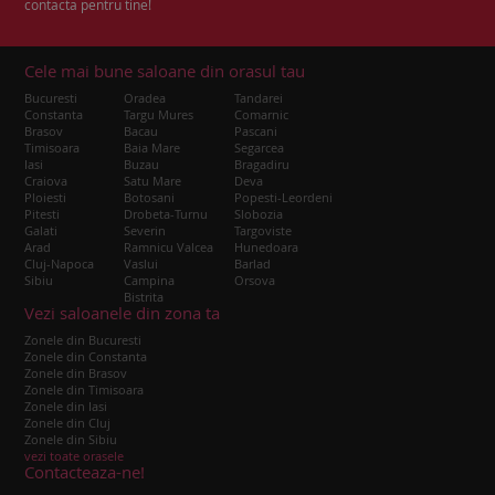
contacta pentru tine!
Cele mai bune saloane din orasul tau
Bucuresti
Oradea
Tandarei
Constanta
Targu Mures
Comarnic
Brasov
Bacau
Pascani
Timisoara
Baia Mare
Segarcea
Iasi
Buzau
Bragadiru
Craiova
Satu Mare
Deva
Ploiesti
Botosani
Popesti-Leordeni
Pitesti
Drobeta-Turnu
Slobozia
Galati
Severin
Targoviste
Arad
Ramnicu Valcea
Hunedoara
Cluj-Napoca
Vaslui
Barlad
Sibiu
Campina
Orsova
Bistrita
Vezi saloanele din zona ta
Zonele din Bucuresti
Zonele din Constanta
Zonele din Brasov
Zonele din Timisoara
Zonele din Iasi
Zonele din Cluj
Zonele din Sibiu
vezi toate orasele
Contacteaza-ne!