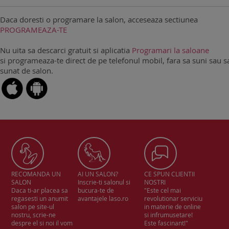
Daca doresti o programare la salon, acceseaza sectiunea
PROGRAMEAZA-TE
Nu uita sa descarci gratuit si aplicatia
Programari la saloane
si programeaza-te direct de pe telefonul mobil, fara sa suni sau sa
sunat de salon.
RECOMANDA UN
AI UN SALON?
CE SPUN CLIENTII
SALON
Inscrie-ti salonul si
NOSTRI
Daca ti-ar placea sa
bucura-te de
"Este cel mai
regasesti un anumit
avantajele laso.ro
revolutionar serviciu
salon pe site-ul
in materie de online
nostru, scrie-ne
si infrumusetare!
despre el si noi il vom
Este fascinant!"