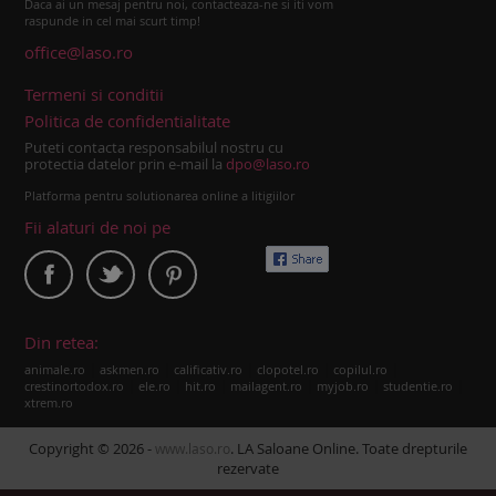
Daca ai un mesaj pentru noi, contacteaza-ne si iti vom
raspunde in cel mai scurt timp!
office@laso.ro
Termeni si conditii
Politica de confidentialitate
Puteti contacta responsabilul nostru cu
protectia datelor prin e-mail la
dpo@laso.ro
Platforma pentru solutionarea online a litigiilor
Fii alaturi de noi pe
Din retea:
|
|
|
|
|
animale.ro
askmen.ro
calificativ.ro
clopotel.ro
copilul.ro
|
|
|
|
|
|
crestinortodox.ro
ele.ro
hit.ro
mailagent.ro
myjob.ro
studentie.ro
xtrem.ro
Copyright © 2026 -
. LA Saloane Online. Toate drepturile
www.laso.ro
rezervate