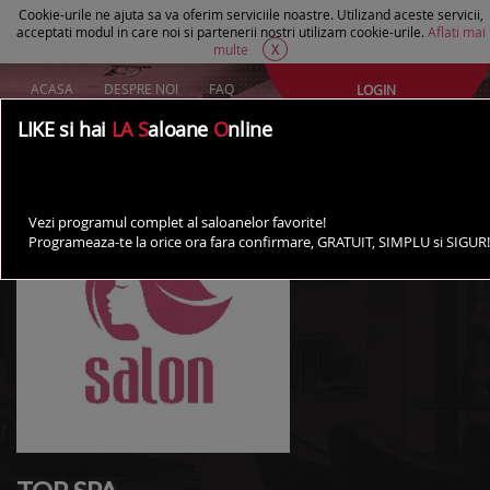
Cookie-urile ne ajuta sa va oferim serviciile noastre. Utilizand aceste servicii,
acceptati modul in care noi si partenerii nostri utilizam cookie-urile.
Aflati mai
multe
X
ACASA
DESPRE NOI
FAQ
LOGIN
Creeaza un cont Gratuit
LIKE si hai
LA S
aloane
O
nline
AI UN SALON?
Vezi programul complet al saloanelor favorite!
Programeaza-te la orice ora fara confirmare, GRATUIT, SIMPLU si SIGUR!