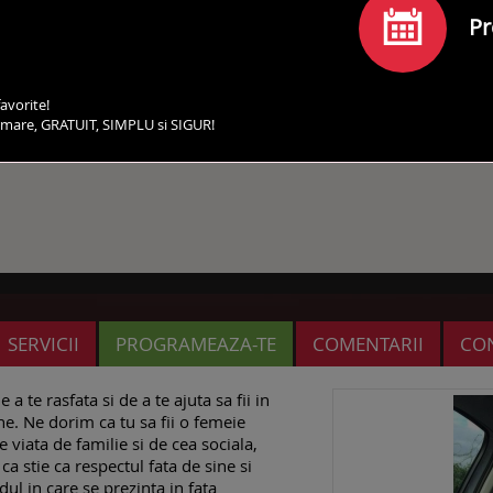
Pr
avorite!
irmare, GRATUIT, SIMPLU si SIGUR!
SERVICII
PROGRAMEAZA-TE
COMENTARII
CO
a te rasfata si de a te ajuta sa fii in
e. Ne dorim ca tu sa fii o femeie
 viata de familie si de cea sociala,
ca stie ca respectul fata de sine si
dul in care se prezinta in fata