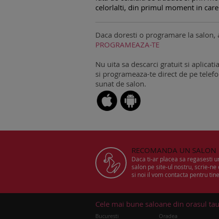
celorlalti, din primul moment in care
Daca doresti o programare la salon, 
PROGRAMEAZA-TE
Nu uita sa descarci gratuit si aplicati
si programeaza-te direct de pe telefon
sunat de salon.
RECOMANDA UN SALON
Daca ti-ar placea sa regasesti 
salon pe site-ul nostru, scrie-ne
si noi il vom contacta pentru tine
Cele mai bune saloane din orasul ta
Bucuresti
Oradea