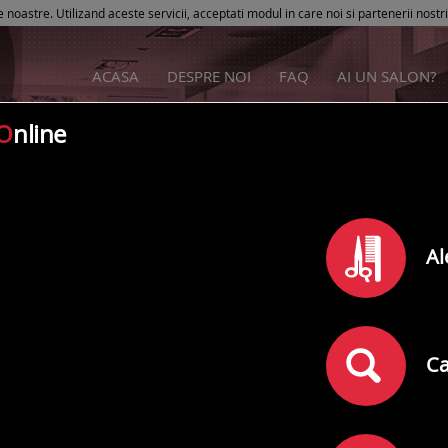
e noastre. Utilizand aceste servicii, acceptati modul in care noi si partenerii nostr
ACASA
DESPRE NOI
FAQ
AI UN SALON?
O
nline
Sugaring Anca Diana
Al
Rating
0
din
5
(
)
0
comentarii
Adresa:
Bacau
,
Stefan cel Mare Nr. 15
, Et. Parter
Ca
Telefon: 0744688874