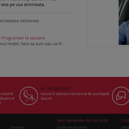
 iese pe usa dimineata.
acceseaza sectiunea
a
Programari la saloane
ul mobil, fara sa suni sau sa fii
AI UN SALON?
un anumit
Inscrie-ti salonul si bucura-te de avantajele
 despre el
laso.ro
!
u
Vezi saloanele din zona ta
Con
Tandarei
Zonele din Bucuresti
Daca 