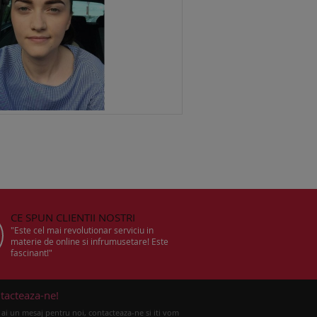
CE SPUN CLIENTII NOSTRI
"Este cel mai revolutionar serviciu in
materie de online si infrumusetare! Este
fascinant!"
tacteaza-ne!
ai un mesaj pentru noi, contacteaza-ne si iti vom