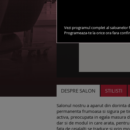
Vezi programul complet al saloanelor f
Programeaza-te la orice ora fara conf
DESPRE SALON
STILISTI
Salonul nostru a aparut din dorinta de 
permanenta frumoasa si sigura pe tin
activa, preocupata in egala masura de
dar si de modul in care arata, pentru 
fata de ceialalti se traduce si prin mo