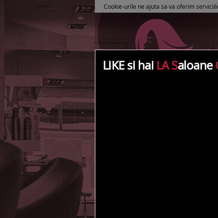
Cookie-urile ne ajuta sa va oferim serviciil
LIKE si hai
LA S
aloane