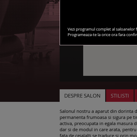
Vezi programul complet al saloanelor f
Programeaza-te la orice ora fara conf
DESPRE SALON
STILISTI
Salonul nostru a aparut din dorinta de 
permanenta frumoasa si sigura pe tin
activa, preocupata in egala masura de
dar si de modul in care arata, pentru 
fata de ceialalti se traduce si prin mo