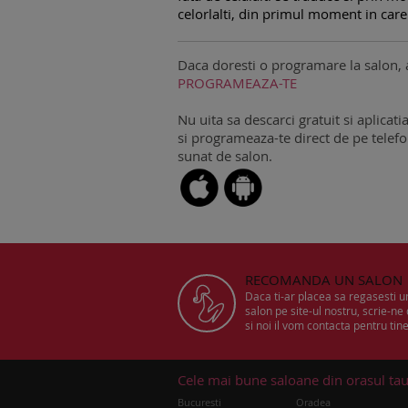
celorlalti, din primul moment in care
Daca doresti o programare la salon, 
PROGRAMEAZA-TE
Nu uita sa descarci gratuit si aplicati
si programeaza-te direct de pe telefon
sunat de salon.
RECOMANDA UN SALON
Daca ti-ar placea sa regasesti 
salon pe site-ul nostru, scrie-ne
si noi il vom contacta pentru tine
Cele mai bune saloane din orasul ta
Bucuresti
Oradea