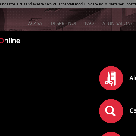
e noastre. Utilizand aceste servicii, acceptati modul in care noi si partenerii nostr
ACASA
DESPRE NOI
FAQ
AI UN SALON?
O
nline
Solarium Hairstyle
Al
Rating
0
din
5
(
)
0
comentarii
Adresa:
Sectorul 4
,
Stoian militaru nr 19a
Ca
Telefon: 0727996633