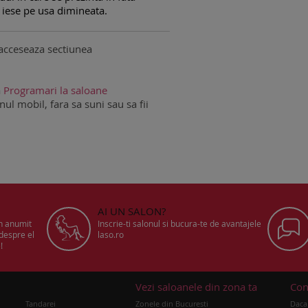
 iese pe usa dimineata.
acceseaza sectiunea
a
Programari la saloane
ul mobil, fara sa suni sau sa fii
AI UN SALON?
un anumit
Inscrie-ti salonul si bucura-te de avantajele
 despre el
laso.ro
!
u
Vezi saloanele din zona ta
Con
Tandarei
Zonele din Bucuresti
Daca 