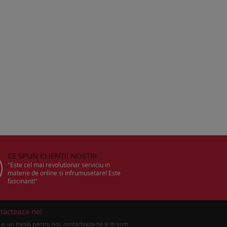
CE SPUN CLIENTII NOSTRI
"Este cel mai revolutionar serviciu in
materie de online si infrumusetare! Este
fascinant!"
tacteaza-ne!
ai un mesaj pentru noi, contacteaza-ne si iti vom