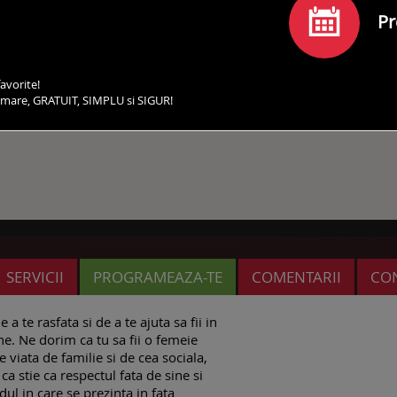
Pr
avorite!
irmare, GRATUIT, SIMPLU si SIGUR!
SERVICII
PROGRAMEAZA-TE
COMENTARII
CO
a te rasfata si de a te ajuta sa fii in
e. Ne dorim ca tu sa fii o femeie
 viata de familie si de cea sociala,
ca stie ca respectul fata de sine si
dul in care se prezinta in fata