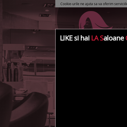
Cookie-urile ne ajuta sa va oferim serviciil
LIKE si hai
LA S
aloane