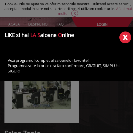
Cookie-urile ne ajuta sa va oferim serviciile noastre. Utilizand aceste servicii,
acceptati modul in care noi si partenerii nostri utilizam cookie-urile.
Aflati mai
multe
X
ACASA
DESPRE NOI
FAQ
LOGIN
Creeaza un cont Gratuit
LIKE si hai
LA S
aloane
O
nline
AI UN SALON?
Vezi programul complet al saloanelor favorite!
Programeaza-te la orice ora fara confirmare, GRATUIT, SIMPLU si
SIGUR!