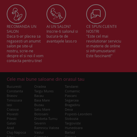
RECOMANDA UN
AI UN SALON?
CE SPUN CLIENTII
SALON
Inscrie-ti salonul si
NOSTRI
Daca ti-ar placea sa
bucura-te de
"Este cel mai
regasesti un anumit
avantajele laso.ro
revolutionar serviciu
salon pe site-ul
in materie de online
nostru, scrie-ne
si infrumusetare!
despre el si noi il vom
Este fascinant!"
contacta pentru tine!
Cele mai bune saloane din orasul tau
Bucuresti
Oradea
Tandarei
Constanta
Targu Mures
Comarnic
Brasov
Bacau
Pascani
Timisoara
Baia Mare
Segarcea
Iasi
Buzau
Bragadiru
Craiova
Satu Mare
Deva
Ploiesti
Botosani
Popesti-Leordeni
Pitesti
Drobeta-Turnu
Slobozia
Galati
Severin
Targoviste
Arad
Ramnicu Valcea
Hunedoara
Cluj-Napoca
Vaslui
Barlad
Sibiu
Campina
Orsova