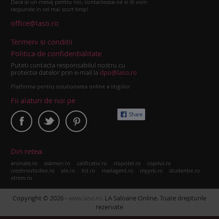
Daca ai un mesaj pentru noi, contacteaza-ne si iti vom
raspunde in cel mai scurt timp!
office@laso.ro
Termeni si conditii
Politica de confidentialitate
Puteti contacta responsabilul nostru cu
protectia datelor prin e-mail la
dpo@laso.ro
Platforma pentru solutionarea online a litigiilor
Fii alaturi de noi pe
Din retea:
|
|
|
|
|
animale.ro
askmen.ro
calificativ.ro
clopotel.ro
copilul.ro
|
|
|
|
|
|
crestinortodox.ro
ele.ro
hit.ro
mailagent.ro
myjob.ro
studentie.ro
xtrem.ro
Copyright © 2026 -
. LA Saloane Online. Toate drepturile
www.laso.ro
rezervate