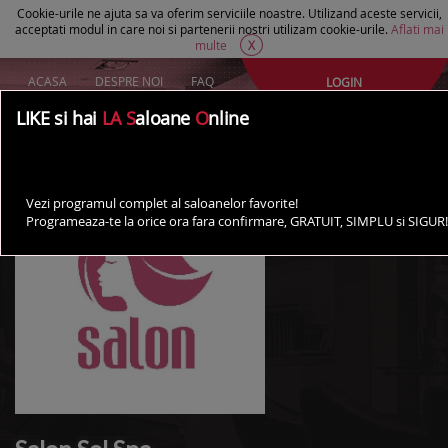
Cookie-urile ne ajuta sa va oferim serviciile noastre. Utilizand aceste servicii,
acceptati modul in care noi si partenerii nostri utilizam cookie-urile.
Aflati mai
multe
X
ACASA
DESPRE NOI
FAQ
LOGIN
Creeaza un cont Gratuit
LIKE si hai
LA S
aloane
O
nline
AI UN SALON?
Vezi programul complet al saloanelor favorite!
Programeaza-te la orice ora fara confirmare, GRATUIT, SIMPLU si SIGUR!