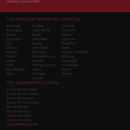
contacta pentru tine!
Cele mai bune saloane din orasul tau
Bucuresti
Oradea
Tandarei
Constanta
Targu Mures
Comarnic
Brasov
Bacau
Pascani
Timisoara
Baia Mare
Segarcea
Iasi
Buzau
Bragadiru
Craiova
Satu Mare
Deva
Ploiesti
Botosani
Popesti-Leordeni
Pitesti
Drobeta-Turnu
Slobozia
Galati
Severin
Targoviste
Arad
Ramnicu Valcea
Hunedoara
Cluj-Napoca
Vaslui
Barlad
Sibiu
Campina
Orsova
Bistrita
Vezi saloanele din zona ta
Zonele din Bucuresti
Zonele din Constanta
Zonele din Brasov
Zonele din Timisoara
Zonele din Iasi
Zonele din Cluj
Zonele din Sibiu
vezi toate orasele
Contacteaza-ne!