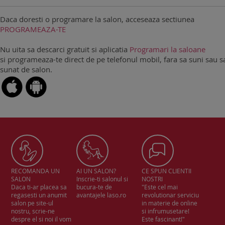
Daca doresti o programare la salon, acceseaza sectiunea
PROGRAMEAZA-TE
Nu uita sa descarci gratuit si aplicatia
Programari la saloane
si programeaza-te direct de pe telefonul mobil, fara sa suni sau sa
sunat de salon.
RECOMANDA UN
AI UN SALON?
CE SPUN CLIENTII
SALON
Inscrie-ti salonul si
NOSTRI
Daca ti-ar placea sa
bucura-te de
"Este cel mai
regasesti un anumit
avantajele laso.ro
revolutionar serviciu
salon pe site-ul
in materie de online
nostru, scrie-ne
si infrumusetare!
despre el si noi il vom
Este fascinant!"