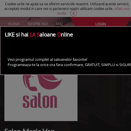
Cookie-urile ne ajuta sa va oferim serviciile noastre. Utilizand aceste servicii,
acceptati modul in care noi si partenerii nostri utilizam cookie-urile.
Aflati mai
multe
X
ACASA
DESPRE NOI
FAQ
LOGIN
Creeaza un cont Gratuit
LIKE si hai
LA S
aloane
O
nline
AI UN SALON?
Vezi programul complet al saloanelor favorite!
Programeaza-te la orice ora fara confirmare, GRATUIT, SIMPLU si SIGUR!