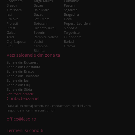
Constanta
Targu Mures
Comarnic
Brasov
Bacau
Pascani
Timisoara
Baia Mare
Segarcea
Iasi
Buzau
Bragadiru
Craiova
Satu Mare
Deva
Ploiesti
Botosani
Popesti-Leordeni
Pitesti
Drobeta-Turnu
Slobozia
Galati
Severin
Targoviste
Arad
Ramnicu Valcea
Hunedoara
Cluj-Napoca
Vaslui
Barlad
Sibiu
Campina
Orsova
Bistrita
Vezi saloanele din zona ta
Zonele din Bucuresti
Zonele din Constanta
Zonele din Brasov
Zonele din Timisoara
Zonele din Iasi
Zonele din Cluj
Zonele din Sibiu
vezi toate orasele
Contacteaza-ne!
Daca ai un mesaj pentru noi, contacteaza-ne si iti vom
raspunde in cel mai scurt timp!
office@laso.ro
Termeni si conditii