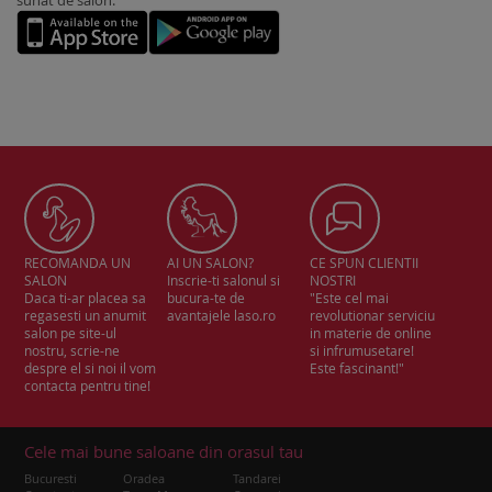
sunat de salon.
RECOMANDA UN
AI UN SALON?
CE SPUN CLIENTII
SALON
Inscrie-ti salonul si
NOSTRI
Daca ti-ar placea sa
bucura-te de
"Este cel mai
regasesti un anumit
avantajele laso.ro
revolutionar serviciu
salon pe site-ul
in materie de online
nostru, scrie-ne
si infrumusetare!
despre el si noi il vom
Este fascinant!"
contacta pentru tine!
Cele mai bune saloane din orasul tau
Bucuresti
Oradea
Tandarei