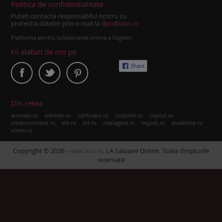
Politica de confidentialitate
Puteti contacta responsabilul nostru cu
protectia datelor prin e-mail la
dpo@laso.ro
Platforma pentru solutionarea online a litigiilor
Fii alaturi de noi pe
Din retea:
|
|
|
|
|
animale.ro
askmen.ro
calificativ.ro
clopotel.ro
copilul.ro
|
|
|
|
|
|
crestinortodox.ro
ele.ro
hit.ro
mailagent.ro
myjob.ro
studentie.ro
xtrem.ro
Copyright © 2026 -
. LA Saloane Online. Toate drepturile
www.laso.ro
rezervate