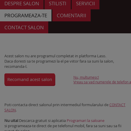
DESPRE SALON
STILISTI
SERVICII
PROGRAMEAZA-TE
COMENTARII
CONTACT SALON
Acest salon nu are programul completat in platforma Laso.
Daca doresti sa te programezi la el pe viitor fara sa suni la salon,
recomanda-l.
Nu, multumesc!
Recomand acest salon
Vreau sa vad numerele de telefon al
Poti contacta direct salonul prin intermediul formularului de
CONTACT
.
SALON
Nu uita!
Descarca gratuit si aplicatia
Programari la saloane
si programeaza-te direct de pe telefonul mobil, fara sa suni sau sa fii