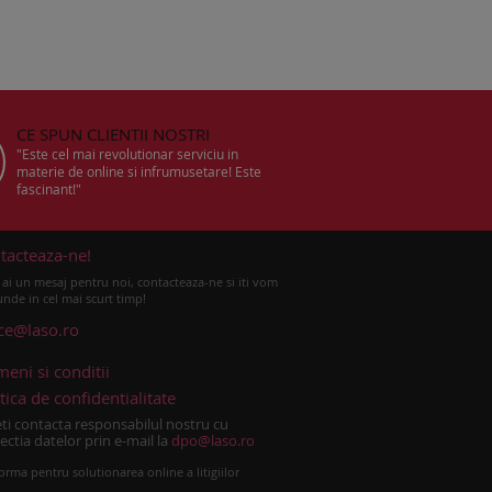
CE SPUN CLIENTII NOSTRI
"Este cel mai revolutionar serviciu in
materie de online si infrumusetare! Este
fascinant!"
tacteaza-ne!
ai un mesaj pentru noi, contacteaza-ne si iti vom
nde in cel mai scurt timp!
ice@laso.ro
meni si conditii
tica de confidentialitate
ti contacta responsabilul nostru cu
ectia datelor prin e-mail la
dpo@laso.ro
orma pentru solutionarea online a litigiilor