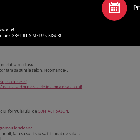
Pr
avorite!
irmare, GRATUIT, SIMPLU si SIGUR!
SERVICII
PROGRAMEAZA-TE
COMENTARII
CO
in platforma Laso.
tor fara sa suni la salon, recomanda-l.
Nu, multumesc!
Vreau sa vad numerele de telefon ale salonului!
ediul formularului de
.
CONTACT SALON
ramari la saloane
obil, fara sa suni sau sa fii sunat de salon.