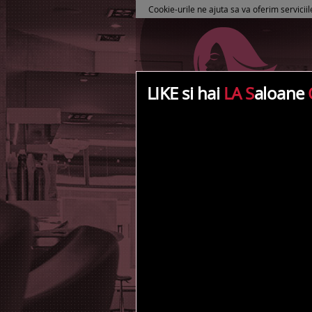
Cookie-urile ne ajuta sa va oferim serviciil
LIKE si hai
LA S
aloane