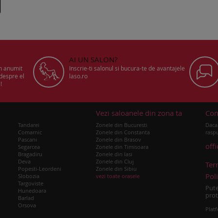
AI UN SALON?
un anumit
Inscrie-ti salonul si bucura-te de avantajele
 despre el
laso.ro
!
u
Vezi saloanele din zona ta
Con
Tandarei
Zonele din Bucuresti
Daca 
Comarnic
Zonele din Constanta
raspu
Pascani
Zonele din Brasov
off
Segarcea
Zonele din Timisoara
Bragadiru
Zonele din Iasi
Deva
Zonele din Cluj
Ter
Popesti-Leordeni
Zonele din Sibiu
Poli
Slobozia
vezi toate orasele
Targoviste
Pute
Hunedoara
prot
Barlad
Orsova
Platf