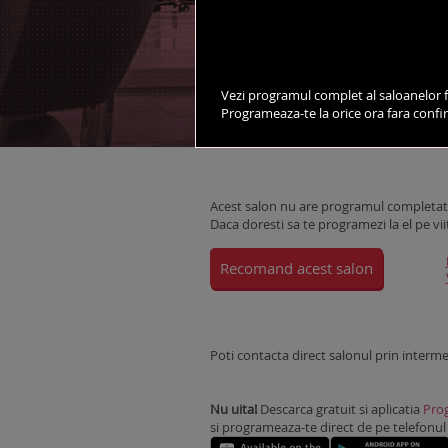
vezi salonul pe harta
Vezi programul complet al saloanelor f
Programeaza-te la orice ora fara conf
DESPRE SALON
STILISTI
Acest salon nu are programul completat 
Daca doresti sa te programezi la el pe vii
Recomand acest salon
Poti contacta direct salonul prin interm
Nu uita!
Descarca gratuit si aplicatia
Prog
si programeaza-te direct de pe telefonul m