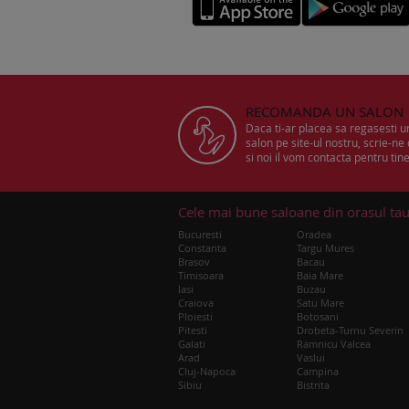
RECOMANDA UN SALON
Daca ti-ar placea sa regasesti 
salon pe site-ul nostru, scrie-ne
si noi il vom contacta pentru tine
Cele mai bune saloane din orasul ta
Bucuresti
Oradea
Constanta
Targu Mures
Brasov
Bacau
Timisoara
Baia Mare
Iasi
Buzau
Craiova
Satu Mare
Ploiesti
Botosani
Pitesti
Drobeta-Turnu Severin
Galati
Ramnicu Valcea
Arad
Vaslui
Cluj-Napoca
Campina
Sibiu
Bistrita