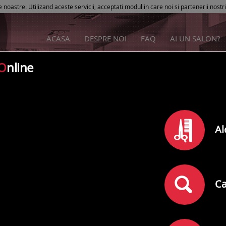
e noastre. Utilizand aceste servicii, acceptati modul in care noi si partenerii nostr
ACASA
DESPRE NOI
FAQ
AI UN SALON?
O
nline
Salon Joy
Al
Rating
0
din
5
(
)
0
comentarii
Adresa:
Satu Mare
,
P-ta Anghel Saligny 12/a
Ca
Telefon: 0745330204