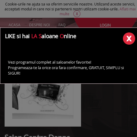
Cookie-urile ne ajuta sa va oferim serviciile noastre. Utilizand aceste servicii,
acceptati modul in care noi si partenerii nostri utilizam cookie-urile.
Aflati mai
multe
X
ACASA
DESPRE NOI
FAQ
LOGIN
Creeaza un cont Gratuit
LIKE si hai
LA S
aloane
O
nline
AI UN SALON?
Vezi programul complet al saloanelor favorite!
Programeaza-te la orice ora fara confirmare, GRATUIT, SIMPLU si
SIGUR!