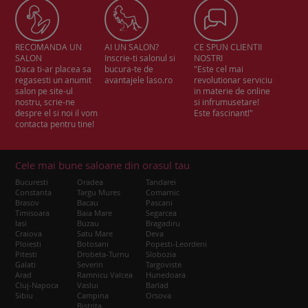
RECOMANDA UN
AI UN SALON?
CE SPUN CLIENTII
SALON
Inscrie-ti salonul si
NOSTRI
Daca ti-ar placea sa
bucura-te de
"Este cel mai
regasesti un anumit
avantajele laso.ro
revolutionar serviciu
salon pe site-ul
in materie de online
nostru, scrie-ne
si infrumusetare!
despre el si noi il vom
Este fascinant!"
contacta pentru tine!
Cele mai bune saloane din orasul tau
Bucuresti
Oradea
Tandarei
Constanta
Targu Mures
Comarnic
Brasov
Bacau
Pascani
Timisoara
Baia Mare
Segarcea
Iasi
Buzau
Bragadiru
Craiova
Satu Mare
Deva
Ploiesti
Botosani
Popesti-Leordeni
Pitesti
Drobeta-Turnu
Slobozia
Galati
Severin
Targoviste
Arad
Ramnicu Valcea
Hunedoara
Cluj-Napoca
Vaslui
Barlad
Sibiu
Campina
Orsova
Bistrita