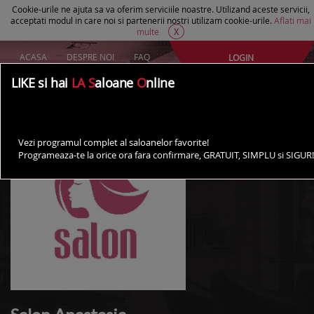
Cookie-urile ne ajuta sa va oferim serviciile noastre. Utilizand aceste servicii,
acceptati modul in care noi si partenerii nostri utilizam cookie-urile.
Aflati mai
multe
X
ACASA
DESPRE NOI
FAQ
LOGIN
Creeaza un cont Gratuit
LIKE si hai
LA S
aloane
O
nline
AI UN SALON?
Vezi programul complet al saloanelor favorite!
Programeaza-te la orice ora fara confirmare, GRATUIT, SIMPLU si SIGUR!