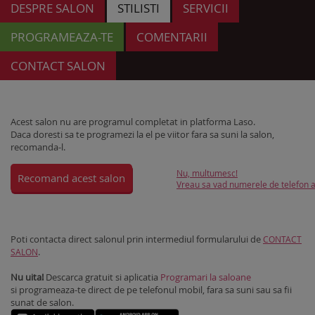
DESPRE SALON
STILISTI
SERVICII
PROGRAMEAZA-TE
COMENTARII
CONTACT SALON
Acest salon nu are programul completat in platforma Laso.
Daca doresti sa te programezi la el pe viitor fara sa suni la salon,
recomanda-l.
Nu, multumesc!
Recomand acest salon
Vreau sa vad numerele de telefon al
Poti contacta direct salonul prin intermediul formularului de
CONTACT
.
SALON
Nu uita!
Descarca gratuit si aplicatia
Programari la saloane
si programeaza-te direct de pe telefonul mobil, fara sa suni sau sa fii
sunat de salon.