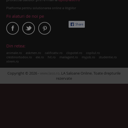
Platforma pentru solutionarea online a litigiilor
Fii alaturi de noi pe
Din retea:
|
|
|
|
|
animale.ro
askmen.ro
calificativ.ro
clopotel.ro
copilul.ro
|
|
|
|
|
|
crestinortodox.ro
ele.ro
hit.ro
mailagent.ro
myjob.ro
studentie.ro
xtrem.ro
Copyright © 2026 -
. LA Saloane Online. Toate drepturile
www.laso.ro
rezervate