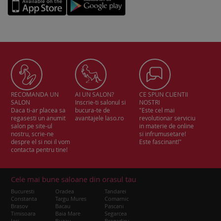
RECOMANDA UN
AI UN SALON?
CE SPUN CLIENTII
SALON
Inscrie-ti salonul si
NOSTRI
Daca ti-ar placea sa
bucura-te de
"Este cel mai
regasesti un anumit
avantajele laso.ro
revolutionar serviciu
salon pe site-ul
in materie de online
nostru, scrie-ne
si infrumusetare!
despre el si noi il vom
Este fascinant!"
contacta pentru tine!
Cele mai bune saloane din orasul tau
Bucuresti
Oradea
Tandarei
Constanta
Targu Mures
Comarnic
Brasov
Bacau
Pascani
Timisoara
Baia Mare
Segarcea
Iasi
Buzau
Bragadiru