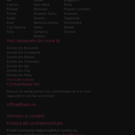
Craiova
Satu Mare
Deva
Ploiesti
Botosani
Popesti-Leordeni
Pitesti
Drobeta-Turnu
Slobozia
Galati
Severin
Targoviste
Arad
Ramnicu Valcea
Hunedoara
Cluj-Napoca
Vaslui
Barlad
Sibiu
Campina
Orsova
Bistrita
Vezi saloanele din zona ta
Zonele din Bucuresti
Zonele din Constanta
Zonele din Brasov
Zonele din Timisoara
Zonele din Iasi
Zonele din Cluj
Zonele din Sibiu
vezi toate orasele
Contacteaza-ne!
Daca ai un mesaj pentru noi, contacteaza-ne si iti vom
raspunde in cel mai scurt timp!
office@laso.ro
Termeni si conditii
Politica de confidentialitate
Puteti contacta responsabilul nostru cu
protectia datelor prin e-mail la
dpo@laso.ro