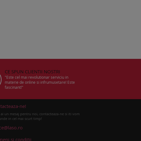
CE SPUN CLIENTII NOSTRI
"Este cel mai revolutionar serviciu in
materie de online si infrumusetare! Este
fascinant!"
tacteaza-ne!
ai un mesaj pentru noi, contacteaza-ne si iti vom
nde in cel mai scurt timp!
ice@laso.ro
meni si conditii