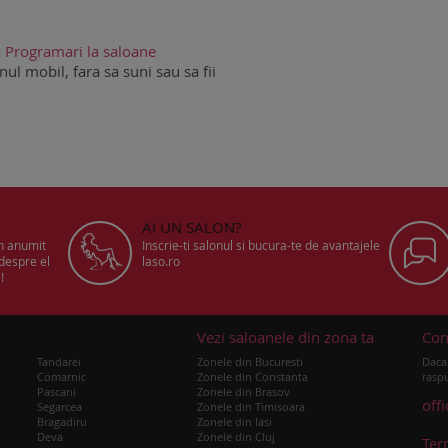
a
Programari la saloane
ul mobil, fara sa suni sau sa fii
AI UN SALON?
un anumit
Inscrie-ti salonul si bucura-te de avantajele
 despre el
laso.ro
!
u
Vezi saloanele din zona ta
Con
Tandarei
Zonele din Bucuresti
Daca 
Comarnic
Zonele din Constanta
raspu
Pascani
Zonele din Brasov
off
Segarcea
Zonele din Timisoara
Bragadiru
Zonele din Iasi
Deva
Zonele din Cluj
Ter