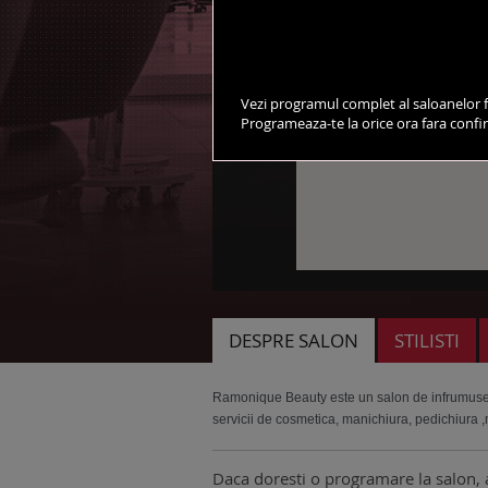
Vezi programul complet al saloanelor f
Programeaza-te la orice ora fara conf
DESPRE SALON
STILISTI
Ramonique Beauty este un salon de infrumuset
servicii de cosmetica, manichiura, pedichiura ,
Daca doresti o programare la salon, 