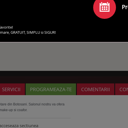
Pr
avorite!
irmare, GRATUIT, SIMPLU si SIGUR!
SERVICII
PROGRAMEAZA-TE
COMENTARII
CO
are din Botosani. Salonul nostru va ofera
make-up si coafor.
acceseaza sectiunea