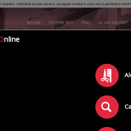
e noastre. Utilizand aceste servicii, acceptati modul in care noi si partenerii nostr
ACASA
DESPRE NOI
FAQ
AI UN SALON?
O
nline
Ramonik Beauty Salon
Al
Rating
0
din
5
(
)
0
comentarii
Adresa:
Botosani
,
Strada Bucovina Nr. 15
Ca
Telefon: 0748174572