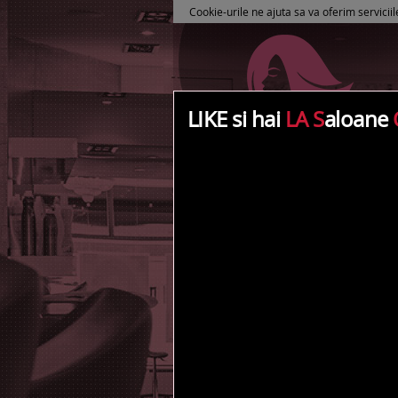
Cookie-urile ne ajuta sa va oferim serviciil
LIKE si hai
LA S
aloane