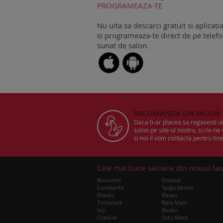
PROGRAMEAZA-TE
Nu uita sa descarci gratuit si aplicati
si programeaza-te direct de pe telefon
sunat de salon.
RECOMANDA UN SALON
Daca ti-ar placea sa regasesti 
salon pe site-ul nostru, scrie-ne
si noi il vom contacta pentru tine
Cele mai bune saloane din orasul ta
Bucuresti
Oradea
Constanta
Targu Mures
Brasov
Bacau
Timisoara
Baia Mare
Iasi
Buzau
Craiova
Satu Mare