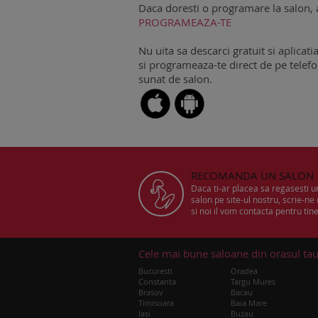
Daca doresti o programare la salon, 
PROGRAMEAZA-TE
Nu uita sa descarci gratuit si aplicati
si programeaza-te direct de pe telefon
sunat de salon.
RECOMANDA UN SALON
Daca ti-ar placea sa regasesti 
salon pe site-ul nostru, scrie-ne
si noi il vom contacta pentru tine
Cele mai bune saloane din orasul ta
Bucuresti
Oradea
Constanta
Targu Mures
Brasov
Bacau
Timisoara
Baia Mare
Iasi
Buzau