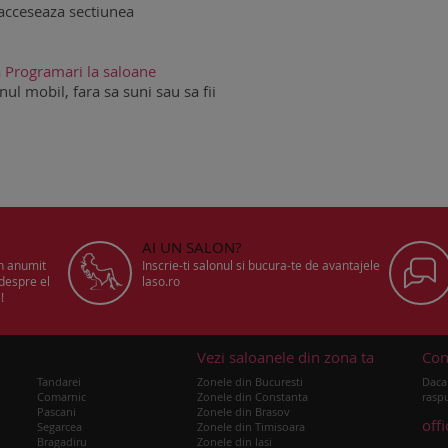
acceseaza sectiunea
a
Programari la saloane
ul mobil, fara sa suni sau sa fii
AI UN SALON?
un anumit
Inscrie-ti salonul si bucura-te de avantajele
 despre el
laso.ro
!
u
Vezi saloanele din zona ta
Con
Tandarei
Zonele din Bucuresti
Daca 
Comarnic
Zonele din Constanta
raspu
Pascani
Zonele din Brasov
off
Segarcea
Zonele din Timisoara
Bragadiru
Zonele din Iasi