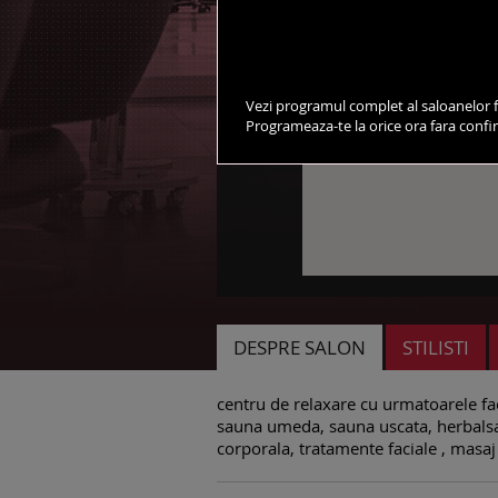
Vezi programul complet al saloanelor f
Programeaza-te la orice ora fara conf
DESPRE SALON
STILISTI
centru de relaxare cu urmatoarele facil
sauna umeda, sauna uscata, herbals
corporala, tratamente faciale , masaj 