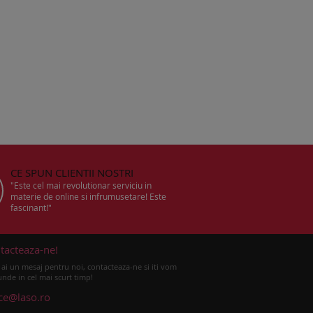
CE SPUN CLIENTII NOSTRI
"Este cel mai revolutionar serviciu in
materie de online si infrumusetare! Este
fascinant!"
tacteaza-ne!
ai un mesaj pentru noi, contacteaza-ne si iti vom
nde in cel mai scurt timp!
ice@laso.ro