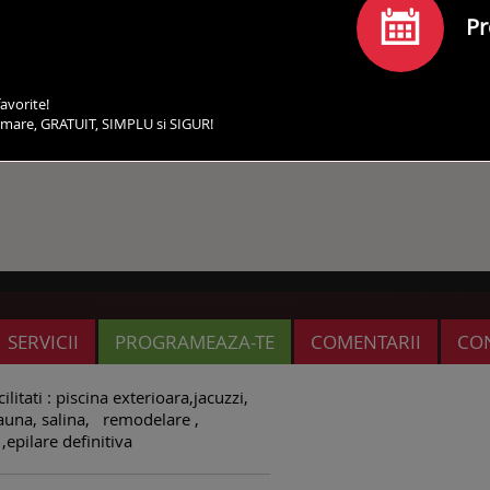
Pr
avorite!
irmare, GRATUIT, SIMPLU si SIGUR!
SERVICII
PROGRAMEAZA-TE
COMENTARII
CO
itati : piscina exterioara,jacuzzi,
auna, salina, remodelare ,
,epilare definitiva