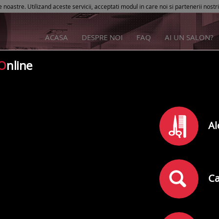
e noastre. Utilizand aceste servicii, acceptati modul in care noi si partenerii nostr
ACASA
DESPRE NOI
FAQ
AI UN SALON?
O
nline
olympus spa therapy
Al
Rating
0
din
5
(
)
0
comentarii
Adresa:
Barlad
,
simila strada Europei nr 9 langa restaurant Galamar
Ca
Telefon: 0740010487