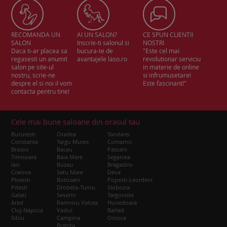
RECOMANDA UN
AI UN SALON?
CE SPUN CLIENTII
SALON
Inscrie-ti salonul si
NOSTRI
Daca ti-ar placea sa
bucura-te de
"Este cel mai
regasesti un anumit
avantajele laso.ro
revolutionar serviciu
salon pe site-ul
in materie de online
nostru, scrie-ne
si infrumusetare!
despre el si noi il vom
Este fascinant!"
contacta pentru tine!
Cele mai bune saloane din orasul tau
Bucuresti
Oradea
Tandarei
Constanta
Targu Mures
Comarnic
Brasov
Bacau
Pascani
Timisoara
Baia Mare
Segarcea
Iasi
Buzau
Bragadiru
Craiova
Satu Mare
Deva
Ploiesti
Botosani
Popesti-Leordeni
Pitesti
Drobeta-Turnu
Slobozia
Galati
Severin
Targoviste
Arad
Ramnicu Valcea
Hunedoara
Cluj-Napoca
Vaslui
Barlad
Sibiu
Campina
Orsova
Bistrita