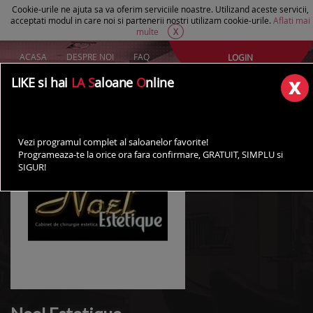
Cookie-urile ne ajuta sa va oferim serviciile noastre. Utilizand aceste servicii,
acceptati modul in care noi si partenerii nostri utilizam cookie-urile.
Aflati mai
multe
X
ACASA
DESPRE NOI
FAQ
LOGIN
Creeaza un cont Gratuit
LIKE si hai
LA S
aloane
O
nline
AI UN SALON?
Vezi programul complet al saloanelor favorite!
Programeaza-te la orice ora fara confirmare, GRATUIT, SIMPLU si
SIGUR!