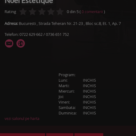
Noel Estetique
Rating
0
din
5
(
)
0
comentarii
Adresa:
Bucuresti
,
Strada Teheran Nr. 21-23
, Bloc sc.B, Et. 1, Ap. 7
Telefon: 0722 629 662 / 0736 651 752
Program:
Luni:
INCHIS
Marti:
INCHIS
Miercuri:
INCHIS
Joi:
INCHIS
Vineri:
INCHIS
Sambata:
INCHIS
Duminica:
INCHIS
vezi salonul pe harta