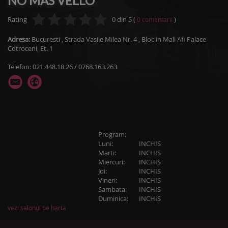
NO MAS VELLO
Rating
0
din
5
(
)
0
comentarii
Adresa:
Bucuresti
,
Strada Vasile Milea Nr. 4
, Bloc in Mall Afi Palace
Cotroceni, Et. 1
Telefon: 021.448.18.26 / 0768.163.263
Program:
Luni:
INCHIS
Marti:
INCHIS
Miercuri:
INCHIS
Joi:
INCHIS
Vineri:
INCHIS
Sambata:
INCHIS
Duminica:
INCHIS
vezi salonul pe harta