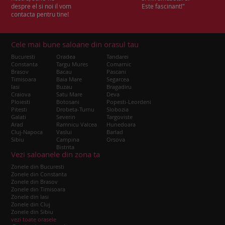
despre el si noi il vom
Este fascinant!"
contacta pentru tine!
Cele mai bune saloane din orasul tau
Bucuresti
Oradea
Tandarei
Constanta
Targu Mures
Comarnic
Brasov
Bacau
Pascani
Timisoara
Baia Mare
Segarcea
Iasi
Buzau
Bragadiru
Craiova
Satu Mare
Deva
Ploiesti
Botosani
Popesti-Leordeni
Pitesti
Drobeta-Turnu
Slobozia
Galati
Severin
Targoviste
Arad
Ramnicu Valcea
Hunedoara
Cluj-Napoca
Vaslui
Barlad
Sibiu
Campina
Orsova
Bistrita
Vezi saloanele din zona ta
Zonele din Bucuresti
Zonele din Constanta
Zonele din Brasov
Zonele din Timisoara
Zonele din Iasi
Zonele din Cluj
Zonele din Sibiu
vezi toate orasele