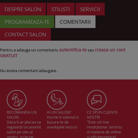
DESPRE SALON
STILISTI
SERVICII
PROGRAMEAZA-TE
COMENTARII
CONTACT SALON
autentifica-te
creaza un cont
Pentru a adauga un comentariu
sau
GRATUIT
Nu exista comentarii adaugate.
RECOMANDA UN
AI UN SALON?
CE SPUN CLIENTII
SALON
Inscrie-ti salonul si
NOSTRI
Daca ti-ar placea sa
bucura-te de
"Este cel mai
regasesti un anumit
avantajele laso.ro
revolutionar serviciu
salon pe site-ul
in materie de online
nostru, scrie-ne
si infrumusetare!