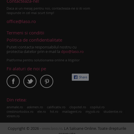
Contacteaza-ne!
Daca ai un mesaj pentru noi, contacteaza-ne si iti vom
raspunde in cel mai scurt timp!
office@laso.ro
Termeni si conditii
Politica de confidentialitate
Puteti contacta responsabilul nostru cu
protectia datelor prin e-mail la
dpo@laso.ro
Platforma pentru solutionarea online a litigiilor
Fii alaturi de noi pe
Din retea:
|
|
|
|
|
animale.ro
askmen.ro
calificativ.ro
clopotel.ro
copilul.ro
|
|
|
|
|
|
crestinortodox.ro
ele.ro
hit.ro
mailagent.ro
myjob.ro
studentie.ro
xtrem.ro
Copyright © 2026 -
. LA Saloane Online. Toate drepturile
www.laso.ro
rezervate