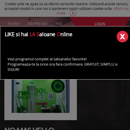
Cookie-urile ne ajuta sa va oferim serviciile noastre. Utilizand aceste servicii,
acceptati modul in care noi si partenerii nostri utilizam cookie-urile.
Aflati mai
multe
X
ACASA
DESPRE NOI
FAQ
LOGIN
Creeaza un cont Gratuit
LIKE si hai
LA S
aloane
O
nline
AI UN SALON?
Vezi programul complet al saloanelor favorite!
Programeaza-te la orice ora fara confirmare, GRATUIT, SIMPLU si
SIGUR!