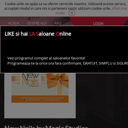
Cookie-urile ne ajuta sa va oferim serviciile noastre. Utilizand aceste servicii,
acceptati modul in care noi si partenerii nostri utilizam cookie-urile.
Aflati mai
multe
X
ACASA
DESPRE NOI
FAQ
LOGIN
Creeaza un cont Gratuit
LIKE si hai
LA S
aloane
O
nline
AI UN SALON?
Vezi programul complet al saloanelor favorite!
Programeaza-te la orice ora fara confirmare, GRATUIT, SIMPLU si SIGUR!