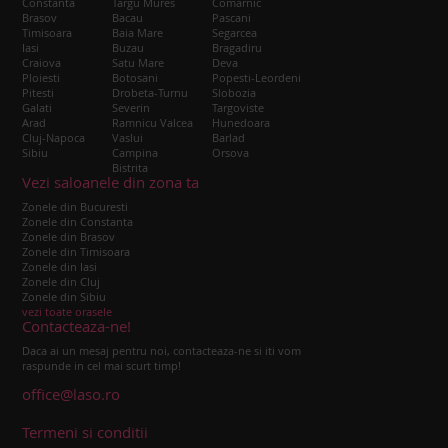
Constanta
Targu Mures
Comarnic
Brasov
Bacau
Pascani
Timisoara
Baia Mare
Segarcea
Iasi
Buzau
Bragadiru
Craiova
Satu Mare
Deva
Ploiesti
Botosani
Popesti-Leordeni
Pitesti
Drobeta-Turnu
Slobozia
Galati
Severin
Targoviste
Arad
Ramnicu Valcea
Hunedoara
Cluj-Napoca
Vaslui
Barlad
Sibiu
Campina
Orsova
Bistrita
Vezi saloanele din zona ta
Zonele din Bucuresti
Zonele din Constanta
Zonele din Brasov
Zonele din Timisoara
Zonele din Iasi
Zonele din Cluj
Zonele din Sibiu
vezi toate orasele
Contacteaza-ne!
Daca ai un mesaj pentru noi, contacteaza-ne si iti vom
raspunde in cel mai scurt timp!
office@laso.ro
Termeni si conditii