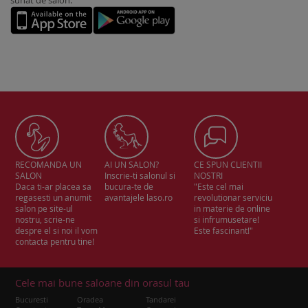
sunat de salon.
RECOMANDA UN
AI UN SALON?
CE SPUN CLIENTII
SALON
Inscrie-ti salonul si
NOSTRI
Daca ti-ar placea sa
bucura-te de
"Este cel mai
regasesti un anumit
avantajele laso.ro
revolutionar serviciu
salon pe site-ul
in materie de online
nostru, scrie-ne
si infrumusetare!
despre el si noi il vom
Este fascinant!"
contacta pentru tine!
Cele mai bune saloane din orasul tau
Bucuresti
Oradea
Tandarei