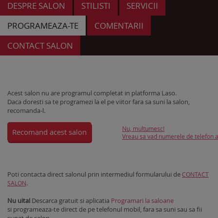
DESPRE SALON
STILISTI
SERVICII
PROGRAMEAZA-TE
COMENTARII
CONTACT SALON
Acest salon nu are programul completat in platforma Laso.
Daca doresti sa te programezi la el pe viitor fara sa suni la salon,
recomanda-l.
Nu, multumesc!
Recomand acest salon
Vreau sa vad numerele de telefon al
Poti contacta direct salonul prin intermediul formularului de
CONTACT
.
SALON
Nu uita!
Descarca gratuit si aplicatia
Programari la saloane
si programeaza-te direct de pe telefonul mobil, fara sa suni sau sa fii