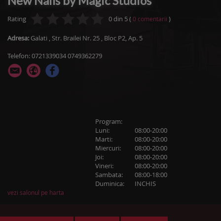
New Nails by Magic Studios
Rating
0
din
5
(
)
0
comentarii
Adresa:
Galati
,
Str. Brailei Nr. 25
, Bloc P2, Ap. 5
Telefon: 0721339034 0749362279
Program:
Luni:
08:00-20:00
Marti:
08:00-20:00
Miercuri:
08:00-20:00
Joi:
08:00-20:00
Vineri:
08:00-20:00
Sambata:
08:00-18:00
Duminica:
INCHIS
vezi salonul pe harta