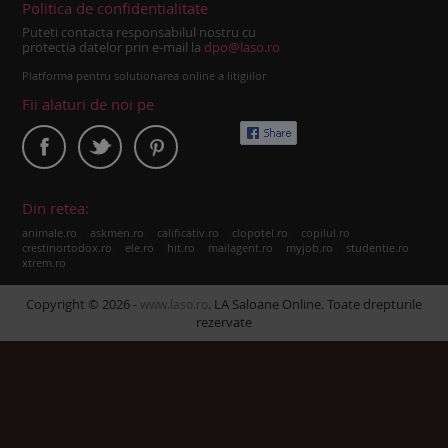
Politica de confidentialitate
Puteti contacta responsabilul nostru cu
protectia datelor prin e-mail la
dpo@laso.ro
Platforma pentru solutionarea online a litigiilor
Fii alaturi de noi pe
Din retea:
|
|
|
|
|
animale.ro
askmen.ro
calificativ.ro
clopotel.ro
copilul.ro
|
|
|
|
|
|
crestinortodox.ro
ele.ro
hit.ro
mailagent.ro
myjob.ro
studentie.ro
xtrem.ro
Copyright © 2026 -
. LA Saloane Online. Toate drepturile
www.laso.ro
rezervate