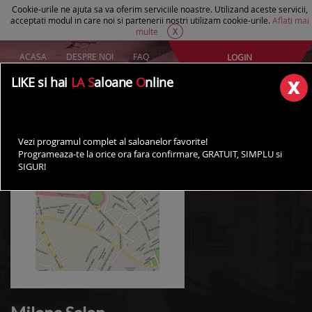
Cookie-urile ne ajuta sa va oferim serviciile noastre. Utilizand aceste servicii,
acceptati modul in care noi si partenerii nostri utilizam cookie-urile.
Aflati mai
multe
X
ACASA
DESPRE NOI
FAQ
LOGIN
Creeaza un cont Gratuit
LIKE si hai
LA S
aloane
O
nline
AI UN SALON?
Vezi programul complet al saloanelor favorite!
Programeaza-te la orice ora fara confirmare, GRATUIT, SIMPLU si
SIGUR!