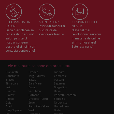
RECOMANDA UN
AI UN SALON?
CE SPUN CLIENTII
SALON
Inscrie-ti salonul si
NOSTRI
Daca ti-ar placea sa
bucura-te de
"Este cel mai
regasesti un anumit
avantajele laso.ro
revolutionar serviciu
salon pe site-ul
in materie de online
nostru, scrie-ne
si infrumusetare!
despre el si noi il vom
Este fascinant!"
contacta pentru tine!
Cele mai bune saloane din orasul tau
Bucuresti
Oradea
Tandarei
Constanta
Targu Mures
Comarnic
Brasov
Bacau
Pascani
Timisoara
Baia Mare
Segarcea
Iasi
Buzau
Bragadiru
Craiova
Satu Mare
Deva
Ploiesti
Botosani
Popesti-Leordeni
Pitesti
Drobeta-Turnu
Slobozia
Galati
Severin
Targoviste
Arad
Ramnicu Valcea
Hunedoara
Cluj-Napoca
Vaslui
Barlad
Sibiu
Campina
Orsova