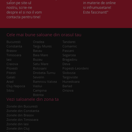
salon pe site-ul
in materie de online
nostru, scrie-ne
si infrumusetare!
despre el si noi il vom
Este fascinant!"
contacta pentru tine!
Cele mai bune saloane din orasul tau
Bucuresti
Oradea
Tandarei
Constanta
Targu Mures
Comarnic
Brasov
Bacau
Pascani
Timisoara
Baia Mare
Segarcea
Iasi
Buzau
Bragadiru
Craiova
Satu Mare
Deva
Ploiesti
Botosani
Popesti-Leordeni
Pitesti
Drobeta-Turnu
Slobozia
Galati
Severin
Targoviste
Arad
Ramnicu Valcea
Hunedoara
Cluj-Napoca
Vaslui
Barlad
Sibiu
Campina
Orsova
Bistrita
Vezi saloanele din zona ta
Zonele din Bucuresti
Zonele din Constanta
Zonele din Brasov
Zonele din Timisoara
Zonele din Iasi
Zonele din Cluj