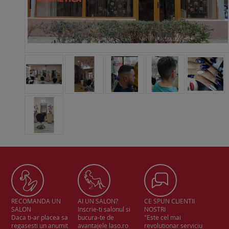
RECOMANDA UN
AI UN SALON?
CE SPUN CLIENTII
SALON
Inscrie-ti salonul si
NOSTRI
Daca ti-ar placea sa
bucura-te de
"Este cel mai
regasesti un anumit
avantajele laso.ro
revolutionar serviciu