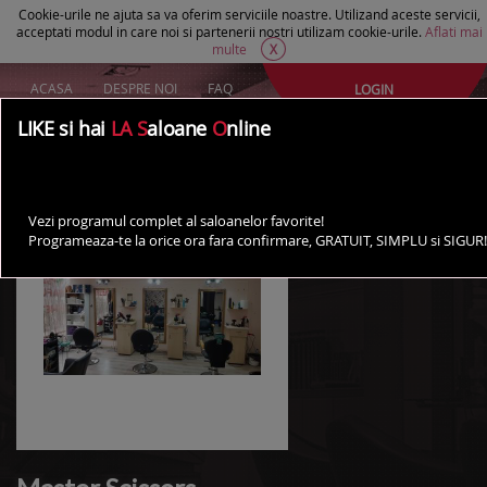
Cookie-urile ne ajuta sa va oferim serviciile noastre. Utilizand aceste servicii,
acceptati modul in care noi si partenerii nostri utilizam cookie-urile.
Aflati mai
multe
X
ACASA
DESPRE NOI
FAQ
LOGIN
Creeaza un cont Gratuit
LIKE si hai
LA S
aloane
O
nline
AI UN SALON?
Vezi programul complet al saloanelor favorite!
Programeaza-te la orice ora fara confirmare, GRATUIT, SIMPLU si SIGUR!