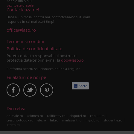
Zonele din Sibiu
vezi toate orasele
Contacteaza-ne!
Daca ai un mesaj pentru noi, contacteaza-ne si iti vom
raspunde in cel mai scurt timp!
office@laso.ro
Termeni si conditii
Politica de confidentialitate
Puteti contacta responsabilul nostru cu
protectia datelor prin e-mail la
dpo@laso.ro
Platforma pentru solutionarea online a litigiilor
Fii alaturi de noi pe
Din retea:
|
|
|
|
|
animale.ro
askmen.ro
calificativ.ro
clopotel.ro
copilul.ro
|
|
|
|
|
|
crestinortodox.ro
ele.ro
hit.ro
mailagent.ro
myjob.ro
studentie.ro
xtrem.ro