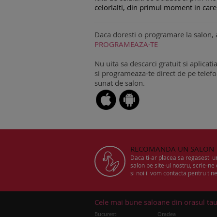
celorlalti, din primul moment in care
Daca doresti o programare la salon, 
PROGRAMEAZA-TE
Nu uita sa descarci gratuit si aplicati
si programeaza-te direct de pe telefon
sunat de salon.
RECOMANDA UN SALON
Daca ti-ar placea sa regasesti 
salon pe site-ul nostru, scrie-ne
si noi il vom contacta pentru tine
Cele mai bune saloane din orasul ta
Bucuresti
Oradea