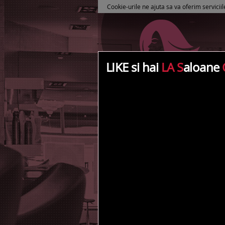
Cookie-urile ne ajuta sa va oferim serviciil
LIKE si hai
LA S
aloane