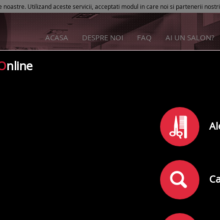
e noastre. Utilizand aceste servicii, acceptati modul in care noi si partenerii nostr
ACASA
DESPRE NOI
FAQ
AI UN SALON?
O
nline
Maison Charmante
Al
Rating
0
din
5
(
)
0
comentarii
Adresa:
Sibiu
,
Gheorghe Titeica Nr. 4
Ca
Telefon: 0742558354