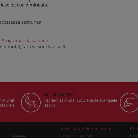
 iese pe usa dimineata.
acceseaza sectiunea
a
Programari la saloane
ul mobil, fara sa suni sau sa fii
AI UN SALON?
un anumit
Inscrie-ti salonul si bucura-te de avantajele
 despre el
laso.ro
!
u
Vezi saloanele din zona ta
Con
Tandarei
Zonele din Bucuresti
Daca 