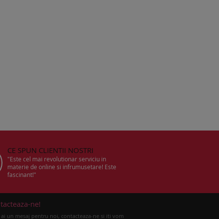
CE SPUN CLIENTII NOSTRI
"Este cel mai revolutionar serviciu in
materie de online si infrumusetare! Este
fascinant!"
tacteaza-ne!
ai un mesaj pentru noi, contacteaza-ne si iti vom