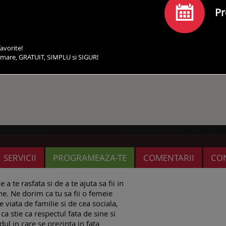
Pr
avorite!
irmare, GRATUIT, SIMPLU si SIGUR!
SERVICII
PROGRAMEAZA-TE
COMENTARII
CO
a te rasfata si de a te ajuta sa fii in
e. Ne dorim ca tu sa fii o femeie
 viata de familie si de cea sociala,
ca stie ca respectul fata de sine si
dul in care se prezinta in fata