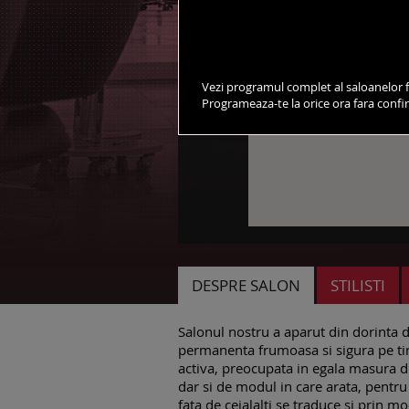
Vezi programul complet al saloanelor f
Programeaza-te la orice ora fara conf
DESPRE SALON
STILISTI
Salonul nostru a aparut din dorinta de 
permanenta frumoasa si sigura pe tin
activa, preocupata in egala masura de
dar si de modul in care arata, pentru 
fata de ceialalti se traduce si prin mo