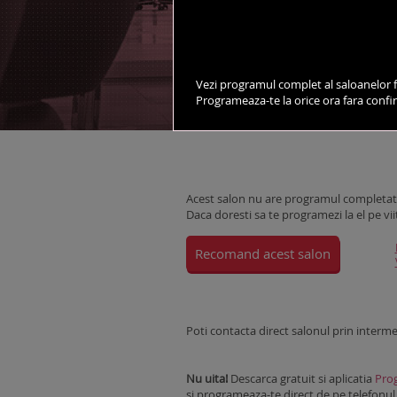
vezi salonul pe harta
Vezi programul complet al saloanelor f
Programeaza-te la orice ora fara conf
DESPRE SALON
STILISTI
Acest salon nu are programul completat 
Daca doresti sa te programezi la el pe vii
Recomand acest salon
Poti contacta direct salonul prin interm
Nu uita!
Descarca gratuit si aplicatia
Prog
si programeaza-te direct de pe telefonul m