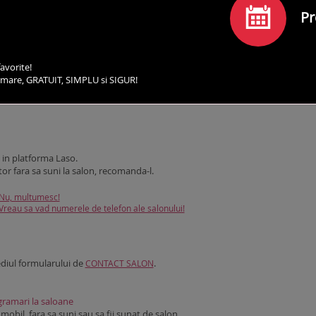
Pr
avorite!
irmare, GRATUIT, SIMPLU si SIGUR!
SERVICII
PROGRAMEAZA-TE
COMENTARII
CO
in platforma Laso.
tor fara sa suni la salon, recomanda-l.
Nu, multumesc!
Vreau sa vad numerele de telefon ale salonului!
ediul formularului de
.
CONTACT SALON
ramari la saloane
obil, fara sa suni sau sa fii sunat de salon.