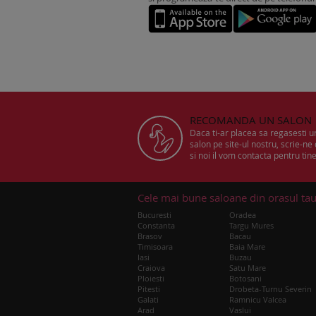
RECOMANDA UN SALON
Daca ti-ar placea sa regasesti 
salon pe site-ul nostru, scrie-ne
si noi il vom contacta pentru tine
Cele mai bune saloane din orasul ta
Bucuresti
Oradea
Constanta
Targu Mures
Brasov
Bacau
Timisoara
Baia Mare
Iasi
Buzau
Craiova
Satu Mare
Ploiesti
Botosani
Pitesti
Drobeta-Turnu Severin
Galati
Ramnicu Valcea
Arad
Vaslui