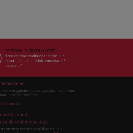
CE SPUN CLIENTII NOSTRI
"Este cel mai revolutionar serviciu in
materie de online si infrumusetare! Este
fascinant!"
tacteaza-ne!
ai un mesaj pentru noi, contacteaza-ne si iti vom
nde in cel mai scurt timp!
ice@laso.ro
meni si conditii
tica de confidentialitate
ti contacta responsabilul nostru cu