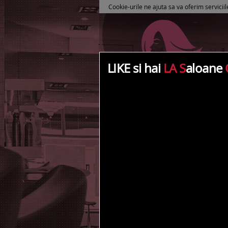
Cookie-urile ne ajuta sa va oferim serviciil
LIKE si hai
LA S
aloane