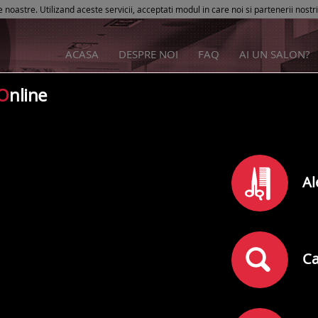
e noastre. Utilizand aceste servicii, acceptati modul in care noi si partenerii nostr
ACASA
DESPRE NOI
FAQ
AI UN SALON?
O
nline
Madie's Salon
Al
Rating
0
din
5
(
)
0
comentarii
Adresa:
Bucuresti
,
Drumul Sarii Nr. 103
Ca
Telefon: 0311062867; 0730257225