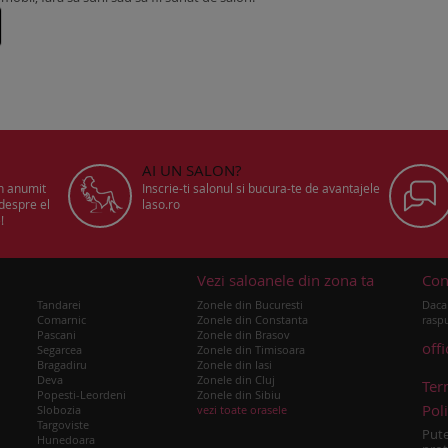
AI UN SALON?
un anumit
Inscrie-ti salonul si bucura-te de avantajele
 despre el
laso.ro
!
u
Vezi saloanele din zona ta
Con
Tandarei
Zonele din Bucuresti
Daca 
Comarnic
Zonele din Constanta
raspu
Pascani
Zonele din Brasov
off
Segarcea
Zonele din Timisoara
Bragadiru
Zonele din Iasi
Deva
Zonele din Cluj
Ter
Popesti-Leordeni
Zonele din Sibiu
Poli
Slobozia
vezi toate orasele
Targoviste
Pute
Hunedoara