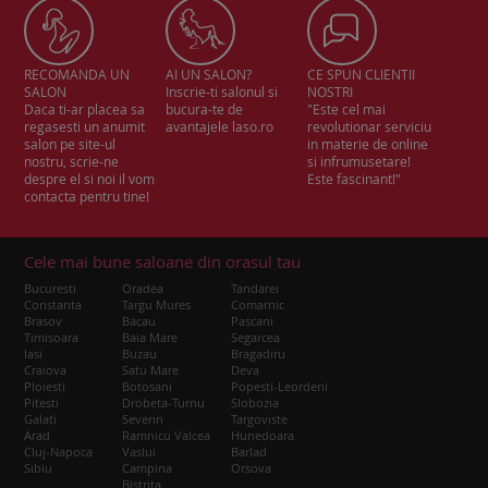
RECOMANDA UN
AI UN SALON?
CE SPUN CLIENTII
SALON
Inscrie-ti salonul si
NOSTRI
Daca ti-ar placea sa
bucura-te de
"Este cel mai
regasesti un anumit
avantajele laso.ro
revolutionar serviciu
salon pe site-ul
in materie de online
nostru, scrie-ne
si infrumusetare!
despre el si noi il vom
Este fascinant!"
contacta pentru tine!
Cele mai bune saloane din orasul tau
Bucuresti
Oradea
Tandarei
Constanta
Targu Mures
Comarnic
Brasov
Bacau
Pascani
Timisoara
Baia Mare
Segarcea
Iasi
Buzau
Bragadiru
Craiova
Satu Mare
Deva
Ploiesti
Botosani
Popesti-Leordeni
Pitesti
Drobeta-Turnu
Slobozia
Galati
Severin
Targoviste
Arad
Ramnicu Valcea
Hunedoara
Cluj-Napoca
Vaslui
Barlad
Sibiu
Campina
Orsova
Bistrita