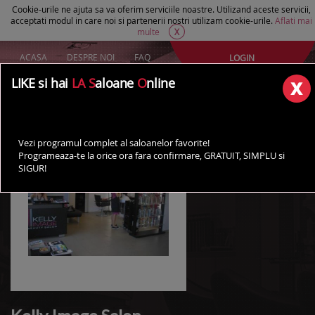
Cookie-urile ne ajuta sa va oferim serviciile noastre. Utilizand aceste servicii,
acceptati modul in care noi si partenerii nostri utilizam cookie-urile.
Aflati mai
multe
X
ACASA
DESPRE NOI
FAQ
LOGIN
Creeaza un cont Gratuit
LIKE si hai
LA S
aloane
O
nline
AI UN SALON?
Vezi programul complet al saloanelor favorite!
Programeaza-te la orice ora fara confirmare, GRATUIT, SIMPLU si
SIGUR!