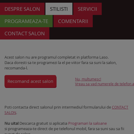
DESPRE SALON
STILISTI
SERVICII
PROGRAMEAZA-TE
COMENTARII
CONTACT SALON
Acest salon nu are programul completat in platforma Laso.
Daca doresti sa te programezi la el pe viitor fara sa suni la salon,
recomanda-l.
Nu, multumesc!
Recomand acest salon
Vreau sa vad numerele de telefon al
Poti contacta direct salonul prin intermediul formularului de
CONTACT
.
SALON
Nu uita!
Descarca gratuit si aplicatia
Programari la saloane
si programeaza-te direct de pe telefonul mobil, fara sa suni sau sa fii