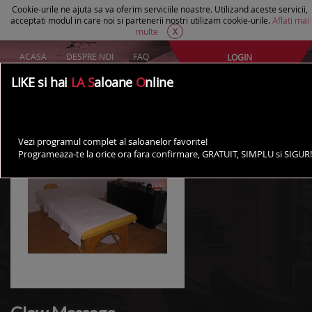
Cookie-urile ne ajuta sa va oferim serviciile noastre. Utilizand aceste servicii,
acceptati modul in care noi si partenerii nostri utilizam cookie-urile.
Aflati mai
multe
X
ACASA
DESPRE NOI
FAQ
LOGIN
Creeaza un cont Gratuit
LIKE si hai
LA S
aloane
O
nline
AI UN SALON?
Vezi programul complet al saloanelor favorite!
Programeaza-te la orice ora fara confirmare, GRATUIT, SIMPLU si SIGUR!