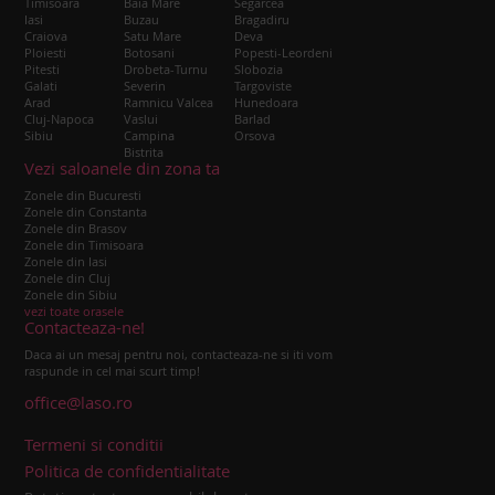
Timisoara
Baia Mare
Segarcea
Iasi
Buzau
Bragadiru
Craiova
Satu Mare
Deva
Ploiesti
Botosani
Popesti-Leordeni
Pitesti
Drobeta-Turnu
Slobozia
Galati
Severin
Targoviste
Arad
Ramnicu Valcea
Hunedoara
Cluj-Napoca
Vaslui
Barlad
Sibiu
Campina
Orsova
Bistrita
Vezi saloanele din zona ta
Zonele din Bucuresti
Zonele din Constanta
Zonele din Brasov
Zonele din Timisoara
Zonele din Iasi
Zonele din Cluj
Zonele din Sibiu
vezi toate orasele
Contacteaza-ne!
Daca ai un mesaj pentru noi, contacteaza-ne si iti vom
raspunde in cel mai scurt timp!
office@laso.ro
Termeni si conditii
Politica de confidentialitate