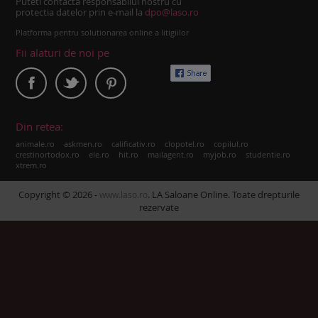
Puteti contacta responsabilul nostru cu
protectia datelor prin e-mail la
dpo@laso.ro
Platforma pentru solutionarea online a litigiilor
Fii alaturi de noi pe
Din retea:
|
|
|
|
|
animale.ro
askmen.ro
calificativ.ro
clopotel.ro
copilul.ro
|
|
|
|
|
|
crestinortodox.ro
ele.ro
hit.ro
mailagent.ro
myjob.ro
studentie.ro
xtrem.ro
Copyright © 2026 -
. LA Saloane Online. Toate drepturile
www.laso.ro
rezervate