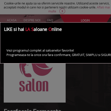
Cookie-urile ne ajuta sa va oferim serviciile noastre. Utilizand aceste servicii,
acceptati modul in care noi si partenerii nostri utilizam cookie-urile.
Aflati mai
multe
X
ACASA
DESPRE NOI
FAQ
LOGIN
Creeaza un cont Gratuit
LIKE si hai
LA S
aloane
O
nline
AI UN SALON?
Vezi programul complet al saloanelor favorite!
Programeaza-te la orice ora fara confirmare, GRATUIT, SIMPLU si SIGUR!