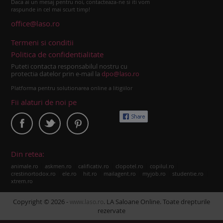
Daca ai un mesaj pentru noi, contacteaza-ne si iti vom
raspunde in cel mai scurt timp!
office@laso.ro
Termeni si conditii
Politica de confidentialitate
Puteti contacta responsabilul nostru cu
protectia datelor prin e-mail la
dpo@laso.ro
Platforma pentru solutionarea online a litigiilor
Fii alaturi de noi pe
Din retea:
|
|
|
|
|
animale.ro
askmen.ro
calificativ.ro
clopotel.ro
copilul.ro
|
|
|
|
|
|
crestinortodox.ro
ele.ro
hit.ro
mailagent.ro
myjob.ro
studentie.ro
xtrem.ro
Copyright © 2026 -
. LA Saloane Online. Toate drepturile
www.laso.ro
rezervate