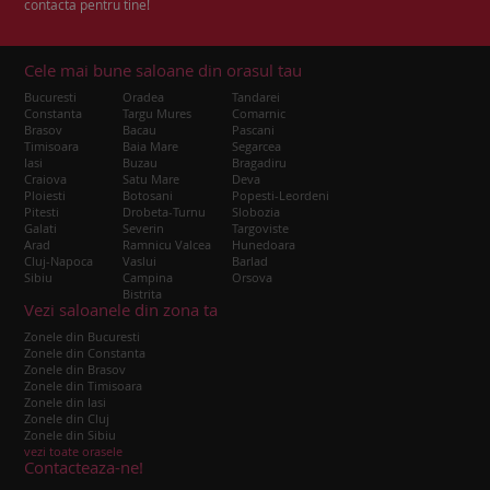
contacta pentru tine!
Cele mai bune saloane din orasul tau
Bucuresti
Oradea
Tandarei
Constanta
Targu Mures
Comarnic
Brasov
Bacau
Pascani
Timisoara
Baia Mare
Segarcea
Iasi
Buzau
Bragadiru
Craiova
Satu Mare
Deva
Ploiesti
Botosani
Popesti-Leordeni
Pitesti
Drobeta-Turnu
Slobozia
Galati
Severin
Targoviste
Arad
Ramnicu Valcea
Hunedoara
Cluj-Napoca
Vaslui
Barlad
Sibiu
Campina
Orsova
Bistrita
Vezi saloanele din zona ta
Zonele din Bucuresti
Zonele din Constanta
Zonele din Brasov
Zonele din Timisoara
Zonele din Iasi
Zonele din Cluj
Zonele din Sibiu
vezi toate orasele
Contacteaza-ne!