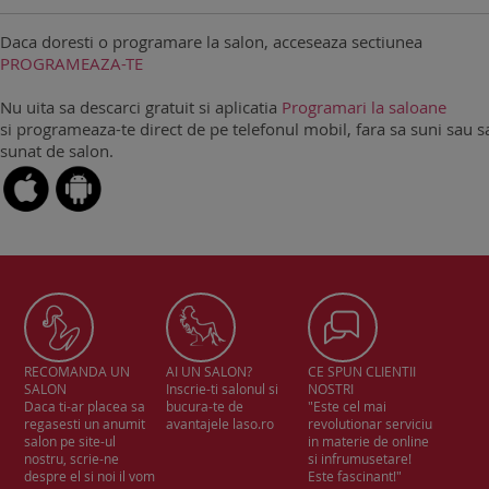
Daca doresti o programare la salon, acceseaza sectiunea
PROGRAMEAZA-TE
Nu uita sa descarci gratuit si aplicatia
Programari la saloane
si programeaza-te direct de pe telefonul mobil, fara sa suni sau sa
sunat de salon.
RECOMANDA UN
AI UN SALON?
CE SPUN CLIENTII
SALON
Inscrie-ti salonul si
NOSTRI
Daca ti-ar placea sa
bucura-te de
"Este cel mai
regasesti un anumit
avantajele laso.ro
revolutionar serviciu
salon pe site-ul
in materie de online
nostru, scrie-ne
si infrumusetare!
despre el si noi il vom
Este fascinant!"