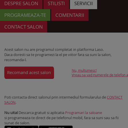
DESPRE SALON
STILISTI
SERVICII
PROGRAMEAZA-TE
COMENTARII
CONTACT SALON
Acest salon nu are programul completat in platforma Laso.
Daca doresti sa te programezi la el pe viitor fara sa suni la salon,
recomanda-l.
Nu, multumesc!
Recomand acest salon
Vreau sa vad numerele de telefon al
Poti contacta direct salonul prin intermediul formularului de
CONTACT
.
SALON
Nu uita!
Descarca gratuit si aplicatia
Programari la saloane
si programeaza-te direct de pe telefonul mobil, fara sa suni sau sa fii
sunat de salon.