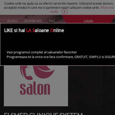
Cookie-urile ne ajuta sa va oferim serviciile noastre. Utilizand aceste servicii,
acceptati modul in care noi si partenerii nostri utilizam cookie-urile.
Aflati mai
multe
X
ACASA
DESPRE NOI
FAQ
LOGIN
Creeaza un cont Gratuit
LIKE si hai
LA S
aloane
O
nline
AI UN SALON?
Vezi programul complet al saloanelor favorite!
Programeaza-te la orice ora fara confirmare, GRATUIT, SIMPLU si SIGUR!