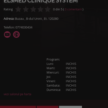
ELSMED CLINIQUE SYSTEM
Rating
0
din
5
(
)
0
comentarii
Adresa:
Buzau
,
B-dul Unirii
, Et. 120280
Telefon: 0774030434
Program:
Luni:
INCHIS
Marti:
INCHIS
Miercuri:
INCHIS
Joi:
INCHIS
Vineri:
INCHIS
Sambata:
INCHIS
Duminica:
INCHIS
vezi salonul pe harta