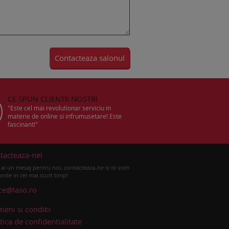
CE SPUN CLIENTII NOSTRI
"Este cel mai revolutionar serviciu in
materie de online si infrumusetare! Este
fascinant!"
tacteaza-ne!
ai un mesaj pentru noi, contacteaza-ne si iti vom
nde in cel mai scurt timp!
ice@laso.ro
meni si conditii
tica de confidentialitate