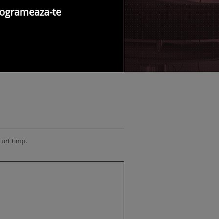
ogrameaza-te
NTACT SALON
curt timp.