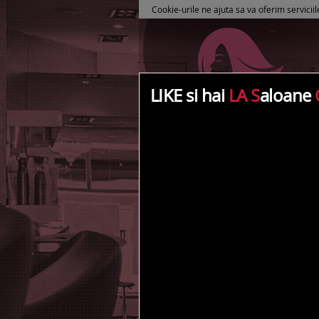
Cookie-urile ne ajuta sa va oferim serviciil
LIKE si hai
LA S
aloane