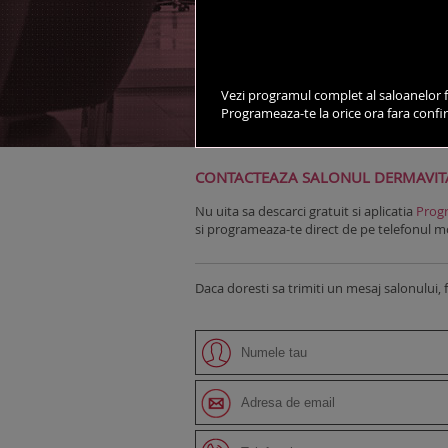
vezi salonul pe harta
Vezi programul complet al saloanelor f
Programeaza-te la orice ora fara conf
DESPRE SALON
STILISTI
CONTACTEAZA SALONUL DERMAVIT
Nu uita sa descarci gratuit si aplicatia
Progr
si programeaza-te direct de pe telefonul mob
Daca doresti sa trimiti un mesaj salonului, 