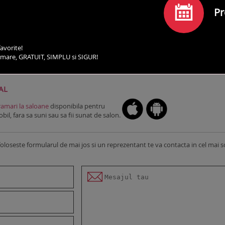
Pr
avorite!
irmare, GRATUIT, SIMPLU si SIGUR!
SERVICII
PROGRAMEAZA-TE
COMENTARII
CO
AL
amari la saloane
disponibila pentru
il, fara sa suni sau sa fii sunat de salon.
foloseste formularul de mai jos si un reprezentant te va contacta in cel mai s