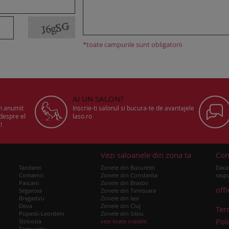
*toate campurile sunt obligatorii
AI UN SALON?
un anumit
Inscrie-ti salonul si bucura-te de avantajele
 despre el
laso.ro
!
u
Vezi saloanele din zona ta
Con
Tandarei
Zonele din Bucuresti
Daca 
Comarnic
Zonele din Constanta
raspu
Pascani
Zonele din Brasov
off
Segarcea
Zonele din Timisoara
Bragadiru
Zonele din Iasi
Deva
Zonele din Cluj
Ter
Popesti-Leordeni
Zonele din Sibiu
Poli
Slobozia
vezi toate orasele
Targoviste