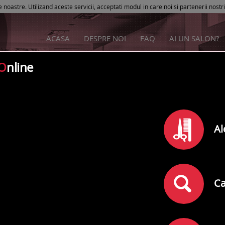
e noastre. Utilizand aceste servicii, acceptati modul in care noi si partenerii nostr
ACASA
DESPRE NOI
FAQ
AI UN SALON?
O
nline
DERMAVITAL
Al
Rating
0
din
5
(
)
0
comentarii
Adresa:
Bucuresti
,
Calea Vitan Nr. 28
Ca
Telefon: 0731871968; 0213224004; 0371147702;