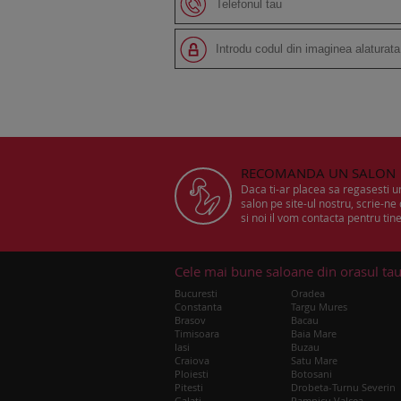
RECOMANDA UN SALON
Daca ti-ar placea sa regasesti 
salon pe site-ul nostru, scrie-ne
si noi il vom contacta pentru tine
Cele mai bune saloane din orasul ta
Bucuresti
Oradea
Constanta
Targu Mures
Brasov
Bacau
Timisoara
Baia Mare
Iasi
Buzau
Craiova
Satu Mare
Ploiesti
Botosani
Pitesti
Drobeta-Turnu Severin
Galati
Ramnicu Valcea