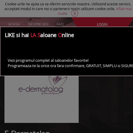
Cookie-urile ne ajuta sa va oferim serviciile noastre. Utilizand aceste servicii,
acceptati modul in care noi si partenerii nostri utilizam cookie-urile.
Aflati mai
multe
X
ACASA
DESPRE NOI
FAQ
LOGIN
Creeaza un cont Gratuit
LIKE si hai
LA S
aloane
O
nline
AI UN SALON?
Vezi programul complet al saloanelor favorite!
Programeaza-te la orice ora fara confirmare, GRATUIT, SIMPLU si SIGUR!