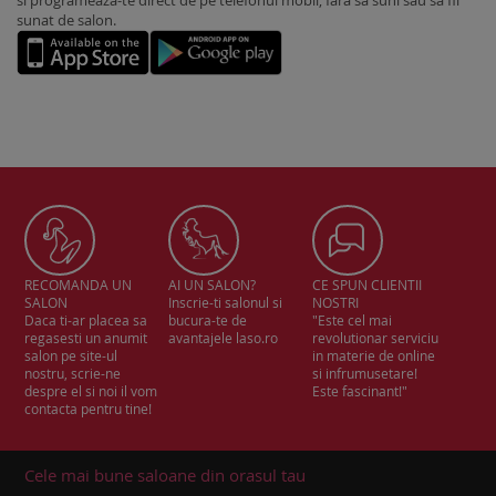
si programeaza-te direct de pe telefonul mobil, fara sa suni sau sa fii
sunat de salon.
RECOMANDA UN
AI UN SALON?
CE SPUN CLIENTII
SALON
Inscrie-ti salonul si
NOSTRI
Daca ti-ar placea sa
bucura-te de
"Este cel mai
regasesti un anumit
avantajele laso.ro
revolutionar serviciu
salon pe site-ul
in materie de online
nostru, scrie-ne
si infrumusetare!
despre el si noi il vom
Este fascinant!"
contacta pentru tine!
Cele mai bune saloane din orasul tau