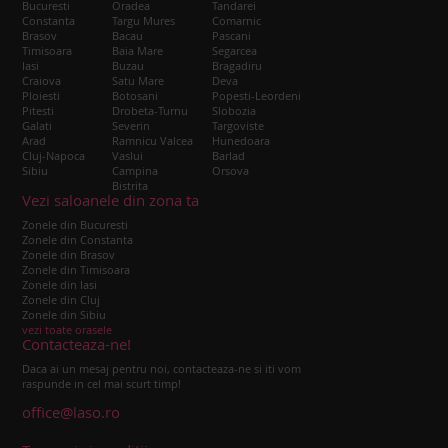
Bucuresti
Oradea
Tandarei
Constanta
Targu Mures
Comarnic
Brasov
Bacau
Pascani
Timisoara
Baia Mare
Segarcea
Iasi
Buzau
Bragadiru
Craiova
Satu Mare
Deva
Ploiesti
Botosani
Popesti-Leordeni
Pitesti
Drobeta-Turnu
Slobozia
Galati
Severin
Targoviste
Arad
Ramnicu Valcea
Hunedoara
Cluj-Napoca
Vaslui
Barlad
Sibiu
Campina
Orsova
Bistrita
Vezi saloanele din zona ta
Zonele din Bucuresti
Zonele din Constanta
Zonele din Brasov
Zonele din Timisoara
Zonele din Iasi
Zonele din Cluj
Zonele din Sibiu
vezi toate orasele
Contacteaza-ne!
Daca ai un mesaj pentru noi, contacteaza-ne si iti vom
raspunde in cel mai scurt timp!
office@laso.ro