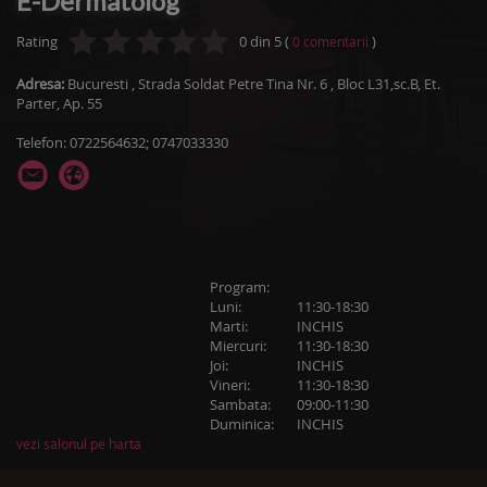
E-Dermatolog
Rating
0
din
5
(
)
0
comentarii
Adresa:
Bucuresti
,
Strada Soldat Petre Tina Nr. 6
, Bloc L31,sc.B, Et.
Parter, Ap. 55
Telefon: 0722564632; 0747033330
Program:
Luni:
11:30-18:30
Marti:
INCHIS
Miercuri:
11:30-18:30
Joi:
INCHIS
Vineri:
11:30-18:30
Sambata:
09:00-11:30
Duminica:
INCHIS
vezi salonul pe harta