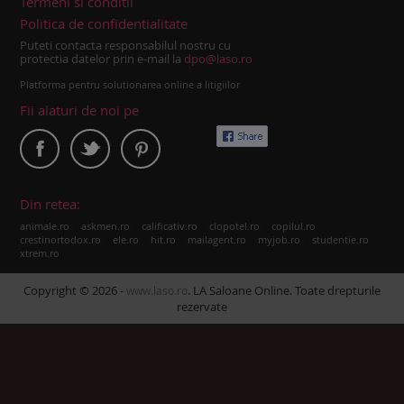
Termeni si conditii
Politica de confidentialitate
Puteti contacta responsabilul nostru cu
protectia datelor prin e-mail la
dpo@laso.ro
Platforma pentru solutionarea online a litigiilor
Fii alaturi de noi pe
Din retea:
|
|
|
|
|
animale.ro
askmen.ro
calificativ.ro
clopotel.ro
copilul.ro
|
|
|
|
|
|
crestinortodox.ro
ele.ro
hit.ro
mailagent.ro
myjob.ro
studentie.ro
xtrem.ro
Copyright © 2026 -
. LA Saloane Online. Toate drepturile
www.laso.ro
rezervate