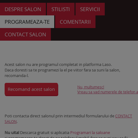
DESPRE SALON
STILISTI
SERVICII
PROGRAMEAZA-TE
COMENTARII
CONTACT SALON
Acest salon nu are programul completat in platforma Laso.
Daca doresti sa te programezi la el pe viitor fara sa suni la salon,
recomanda-l.
Nu, multumesc!
Recomand acest salon
Vreau sa vad numerele de telefon al
Poti contacta direct salonul prin intermediul formularului de
CONTACT
.
SALON
Nu uita!
Descarca gratuit si aplicatia
Programari la saloane