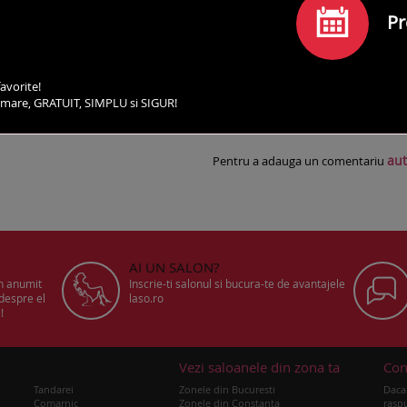
Pr
avorite!
irmare, GRATUIT, SIMPLU si SIGUR!
SERVICII
PROGRAMEAZA-TE
COMENTARII
CO
aut
Pentru a adauga un comentariu
AI UN SALON?
un anumit
Inscrie-ti salonul si bucura-te de avantajele
 despre el
laso.ro
!
u
Vezi saloanele din zona ta
Con
Tandarei
Zonele din Bucuresti
Daca 
Comarnic
Zonele din Constanta
raspu