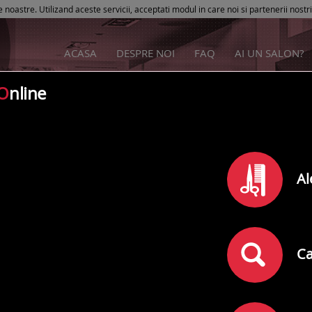
e noastre. Utilizand aceste servicii, acceptati modul in care noi si partenerii nostr
ACASA
DESPRE NOI
FAQ
AI UN SALON?
O
nline
Salon Deja Vu
Al
Rating
0
din
5
(
)
0
comentarii
Adresa:
Buzau
,
Str. Unirii Nr. 16
Ca
Telefon: 0764090006