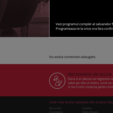
vezi salonul pe harta
Vezi programul complet al saloanelor f
Programeaza-te la orice ora fara conf
DESPRE SALON
STILISTI
Nu exista comentarii adaugate.
RECOMANDA UN SALON
Daca ti-ar placea sa regasesti 
salon pe site-ul nostru, scrie-ne
si noi il vom contacta pentru tine
Cele mai bune saloane din orasul ta
Bucuresti
Oradea
Constanta
Targu Mures