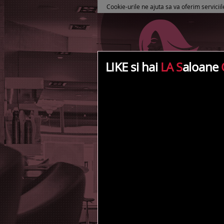
Cookie-urile ne ajuta sa va oferim serviciil
LIKE si hai
LA S
aloane