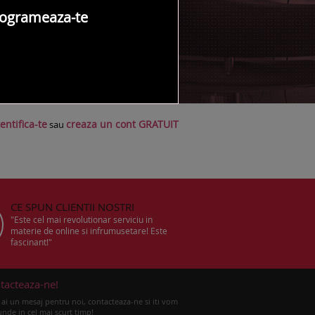
ogrameaza-te
NTACT SALON
entifica-te
creaza un cont GRATUIT
sau
CE SPUN CLIENTII NOSTRI
"Este cel mai revolutionar serviciu in
materie de online si infrumusetare! Este
fascinant!"
tacteaza-ne!
ai un mesaj pentru noi, contacteaza-ne si iti vom
nde in cel mai scurt timp!