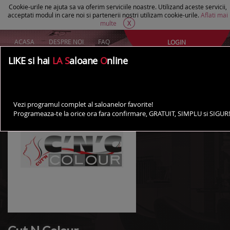
Cookie-urile ne ajuta sa va oferim serviciile noastre. Utilizand aceste servicii,
acceptati modul in care noi si partenerii nostri utilizam cookie-urile.
Aflati mai
multe
X
ACASA
DESPRE NOI
FAQ
LOGIN
Creeaza un cont Gratuit
LIKE si hai
LA S
aloane
O
nline
AI UN SALON?
Vezi programul complet al saloanelor favorite!
Programeaza-te la orice ora fara confirmare, GRATUIT, SIMPLU si SIGUR!