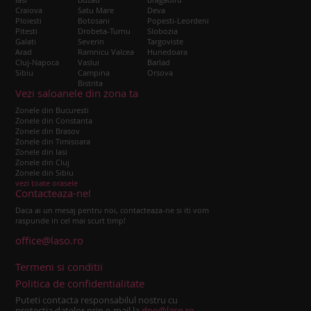
Craiova
Satu Mare
Deva
Ploiesti
Botosani
Popesti-Leordeni
Pitesti
Drobeta-Turnu
Slobozia
Galati
Severin
Targoviste
Arad
Ramnicu Valcea
Hunedoara
Cluj-Napoca
Vaslui
Barlad
Sibiu
Campina
Orsova
Bistrita
Vezi saloanele din zona ta
Zonele din Bucuresti
Zonele din Constanta
Zonele din Brasov
Zonele din Timisoara
Zonele din Iasi
Zonele din Cluj
Zonele din Sibiu
vezi toate orasele
Contacteaza-ne!
Daca ai un mesaj pentru noi, contacteaza-ne si iti vom
raspunde in cel mai scurt timp!
office@laso.ro
Termeni si conditii
Politica de confidentialitate
Puteti contacta responsabilul nostru cu
protectia datelor prin e-mail la
dpo@laso.ro