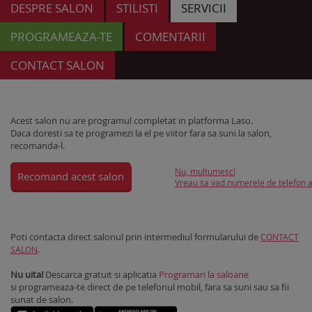
DESPRE SALON
STILISTI
SERVICII
PROGRAMEAZA-TE
COMENTARII
CONTACT SALON
Acest salon nu are programul completat in platforma Laso.
Daca doresti sa te programezi la el pe viitor fara sa suni la salon,
recomanda-l.
Nu, multumesc!
Recomand acest salon
Vreau sa vad numerele de telefon al
Poti contacta direct salonul prin intermediul formularului de
CONTACT
.
SALON
Nu uita!
Descarca gratuit si aplicatia
Programari la saloane
si programeaza-te direct de pe telefonul mobil, fara sa suni sau sa fii
sunat de salon.