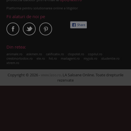
Platforma pentru solutionarea online a litigiilor
Fii alaturi de noi pe
Din retea:
|
|
|
|
|
animale.ro
askmen.ro
calificativ.ro
clopotel.ro
copilul.ro
|
|
|
|
|
|
crestinortodox.ro
ele.ro
hit.ro
mailagent.ro
myjob.ro
studentie.ro
xtrem.ro
Copyright © 2026 -
. LA Saloane Online. Toate drepturile
www.laso.ro
rezervate