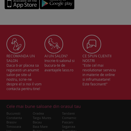
RECOMANDA UN
AI UN SALON?
CE SPUN CLIENTII
SALON
Inscrie-ti salonul si
NOSTRI
Daca ti-ar placea sa
bucura-te de
"Este cel mai
regasesti un anumit
avantajele laso.ro
revolutionar serviciu
salon pe site-ul
in materie de online
nostru, scrie-ne
si infrumusetare!
despre el si noi il vom
Este fascinant!"
contacta pentru tine!
Cele mai bune saloane din orasul tau
Bucuresti
Oradea
Tandarei
Constanta
Targu Mures
Comarnic
Brasov
Bacau
Pascani
Timisoara
Baia Mare
Segarcea
Iasi
Buzau
Bragadiru