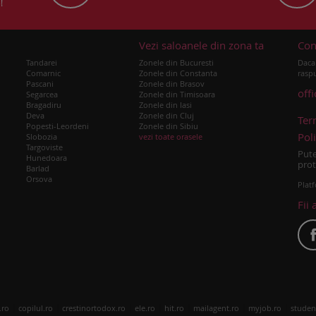
!
u
Vezi saloanele din zona ta
Con
Tandarei
Zonele din Bucuresti
Daca 
Comarnic
Zonele din Constanta
raspu
Pascani
Zonele din Brasov
off
Segarcea
Zonele din Timisoara
Bragadiru
Zonele din Iasi
Deva
Zonele din Cluj
Ter
Popesti-Leordeni
Zonele din Sibiu
Poli
Slobozia
vezi toate orasele
Targoviste
Pute
Hunedoara
prot
Barlad
Orsova
Platf
Fii 
|
|
|
|
|
|
|
.ro
copilul.ro
crestinortodox.ro
ele.ro
hit.ro
mailagent.ro
myjob.ro
studen