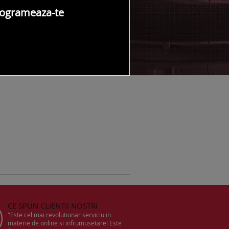
ogrameaza-te
NTACT SALON
CE SPUN CLIENTII NOSTRI
"Este cel mai revolutionar serviciu in
materie de online si infrumusetare! Este