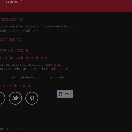
fascinant!"
tacteaza-ne!
ai un mesaj pentru noi, contacteaza-ne si iti vom
nde in cel mai scurt timp!
ice@laso.ro
meni si conditii
tica de confidentialitate
ti contacta responsabilul nostru cu
ectia datelor prin e-mail la
dpo@laso.ro
orma pentru solutionarea online a litigiilor
alaturi de noi pe
|
tie.ro
xtrem.ro