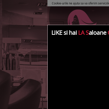
Cookie-urile ne ajuta sa va oferim serviciil
LIKE si hai
LA S
aloane