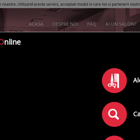
e noastre. Utilizand aceste servicii, acceptati modul in care noi si partenerii nostr
ACASA
DESPRE NOI
FAQ
AI UN SALON?
O
nline
Coco Glam Bar
Al
Rating
0
din
5
(
)
0
comentarii
Adresa:
Sectorul 1
,
Brazilia 11A , Dorobanti
Ca
Telefon: 0737376778