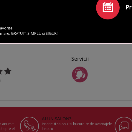
Pr
avorite!
irmare, GRATUIT, SIMPLU si SIGUR!
SERVICII
PROGRAMEAZA-TE
COMENTARII
CO
Servicii
i
AI UN SALON?
un anumit
Inscrie-ti salonul si bucura-te de avantajele
 despre el
laso.ro