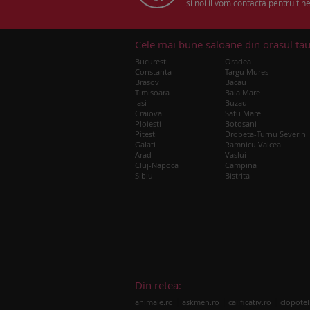
si noi il vom contacta pentru tine
Cele mai bune saloane din orasul ta
Bucuresti
Oradea
Constanta
Targu Mures
Brasov
Bacau
Timisoara
Baia Mare
Iasi
Buzau
Craiova
Satu Mare
Ploiesti
Botosani
Pitesti
Drobeta-Turnu Severin
Galati
Ramnicu Valcea
Arad
Vaslui
Cluj-Napoca
Campina
Sibiu
Bistrita
Din retea:
|
|
|
animale.ro
askmen.ro
calificativ.ro
clopotel