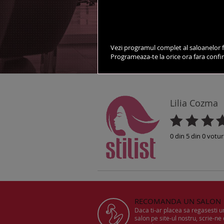
vezi salonul pe harta
Vezi programul complet al saloanelor f
Programeaza-te la orice ora fara conf
DESPRE SALON
STILISTI
Lilia Cozma
0
din
5
din
0
votur
RECOMANDA UN SALON
Daca ti-ar placea sa regasesti 
salon pe site-ul nostru, scrie-ne