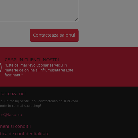
CE SPUN CLIENTII NOSTRI
"Este cel mai revolutionar serviciu in
materie de online si infrumusetare! Este
fascinant!"
tacteaza-ne!
ai un mesaj pentru noi, contacteaza-ne si iti vom
nde in cel mai scurt timp!
ice@laso.ro
meni si conditii
tica de confidentialitate