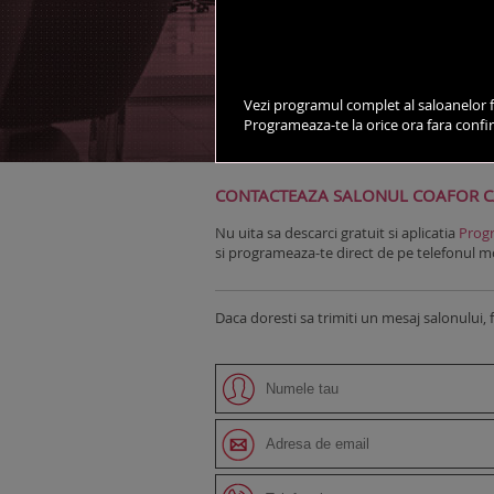
vezi salonul pe harta
Vezi programul complet al saloanelor f
Programeaza-te la orice ora fara conf
DESPRE SALON
STILISTI
CONTACTEAZA SALONUL COAFOR C
Nu uita sa descarci gratuit si aplicatia
Progr
si programeaza-te direct de pe telefonul mob
Daca doresti sa trimiti un mesaj salonului, 