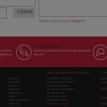
*toate campurile sunt obligatorii
AI UN SALON?
un anumit
Inscrie-ti salonul si bucura-te de avantajele
 despre el
laso.ro
!
u
Vezi saloanele din zona ta
Con
Tandarei
Zonele din Bucuresti
Daca 
Comarnic
Zonele din Constanta
raspu
Pascani
Zonele din Brasov
off
Segarcea
Zonele din Timisoara
Bragadiru
Zonele din Iasi
Deva
Zonele din Cluj
Ter
Popesti-Leordeni
Zonele din Sibiu
Poli
Slobozia
vezi toate orasele
Targoviste