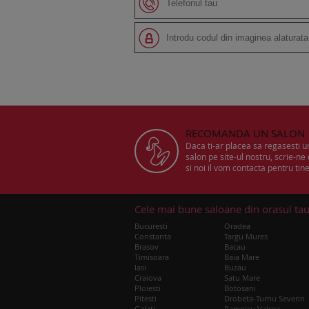
RECOMANDA UN SALON
Daca ti-ar placea sa regasesti 
salon pe site-ul nostru, scrie-ne
si noi il vom contacta pentru tine
Cele mai bune saloane din orasul ta
Bucuresti
Oradea
Constanta
Targu Mures
Brasov
Bacau
Timisoara
Baia Mare
Iasi
Buzau
Craiova
Satu Mare
Ploiesti
Botosani
Pitesti
Drobeta-Turnu Severin
Galati
Ramnicu Valcea