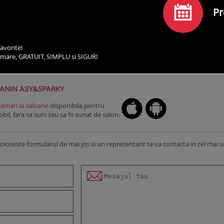
Pr
avorite!
irmare, GRATUIT, SIMPLU si SIGUR!
SERVICII
PROGRAMEAZA-TE
COMENTARII
CO
ANIN ASY&SPARKY
amari la saloane
disponibila pentru
il, fara sa suni sau sa fii sunat de salon.
foloseste formularul de mai jos si un reprezentant te va contacta in cel mai s