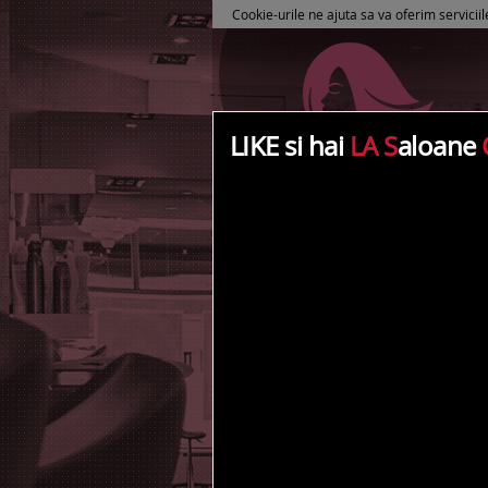
Cookie-urile ne ajuta sa va oferim serviciil
LIKE si hai
LA S
aloane