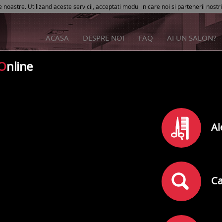
e noastre. Utilizand aceste servicii, acceptati modul in care noi si partenerii nostr
ACASA
DESPRE NOI
FAQ
AI UN SALON?
O
nline
Coafor Canin Asy&Sparky
Al
Rating
0
din
5
(
)
0
comentarii
Adresa:
Sibiu
,
Calea dumbravii nr 60
Ca
Telefon: 0742349812