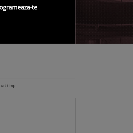
ogrameaza-te
NTACT SALON
curt timp.