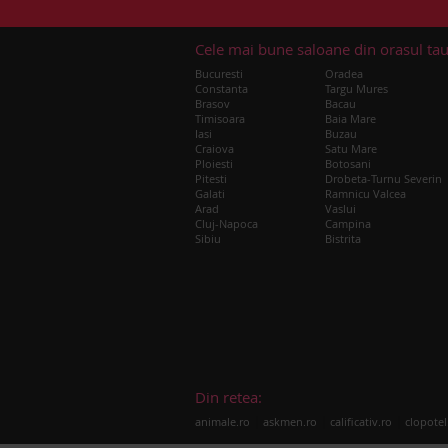
Cele mai bune saloane din orasul ta
Bucuresti
Oradea
Constanta
Targu Mures
Brasov
Bacau
Timisoara
Baia Mare
Iasi
Buzau
Craiova
Satu Mare
Ploiesti
Botosani
Pitesti
Drobeta-Turnu Severin
Galati
Ramnicu Valcea
Arad
Vaslui
Cluj-Napoca
Campina
Sibiu
Bistrita
Din retea:
|
|
|
animale.ro
askmen.ro
calificativ.ro
clopotel