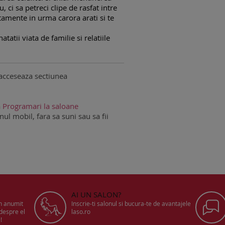
u, ci sa petreci clipe de rasfat intre
tamente in urma carora arati si te
tii viata de familie si relatiile
acceseaza sectiunea
a
Programari la saloane
ul mobil, fara sa suni sau sa fii
AI UN SALON?
un anumit
Inscrie-ti salonul si bucura-te de avantajele
 despre el
laso.ro
!