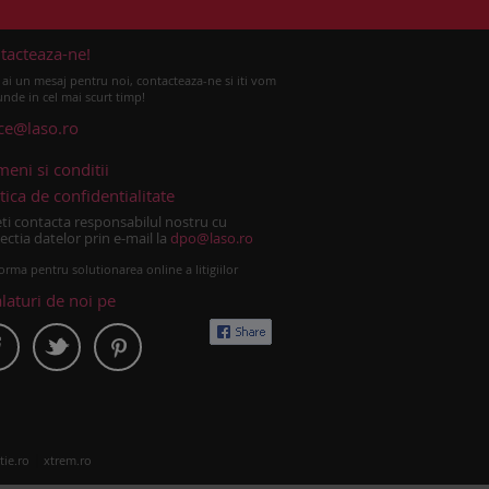
tacteaza-ne!
ai un mesaj pentru noi, contacteaza-ne si iti vom
nde in cel mai scurt timp!
ice@laso.ro
meni si conditii
tica de confidentialitate
ti contacta responsabilul nostru cu
ectia datelor prin e-mail la
dpo@laso.ro
orma pentru solutionarea online a litigiilor
alaturi de noi pe
|
tie.ro
xtrem.ro