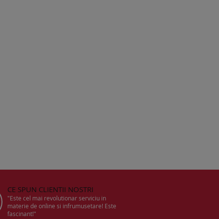
CE SPUN CLIENTII NOSTRI
"Este cel mai revolutionar serviciu in
materie de online si infrumusetare! Este
fascinant!"