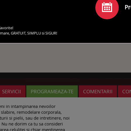
Pr
avorite!
irmare, GRATUIT, SIMPLU si SIGUR!
SERVICII
PROGRAMEAZA-TE
COMENTARII
CO
eni in intampinarea nevoilor
slabire, remodelare corporala,
rii si pielii, sau de intretinere, noi
. Nu ne dorim ca tu sa consideri
area celulitei si chiar mentinerea