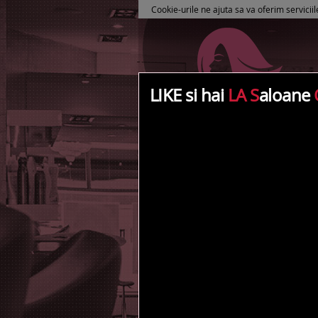
Cookie-urile ne ajuta sa va oferim serviciil
LIKE si hai
LA S
aloane