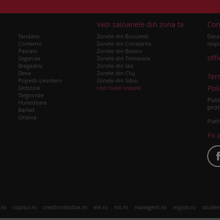
u
Vezi saloanele din zona ta
Con
Tandarei
Zonele din Bucuresti
Daca 
Comarnic
Zonele din Constanta
raspu
Pascani
Zonele din Brasov
off
Segarcea
Zonele din Timisoara
Bragadiru
Zonele din Iasi
Deva
Zonele din Cluj
Ter
Popesti-Leordeni
Zonele din Sibiu
Poli
Slobozia
vezi toate orasele
Targoviste
Pute
Hunedoara
prot
Barlad
Orsova
Platf
Fii 
|
|
|
|
|
|
|
.ro
copilul.ro
crestinortodox.ro
ele.ro
hit.ro
mailagent.ro
myjob.ro
studen