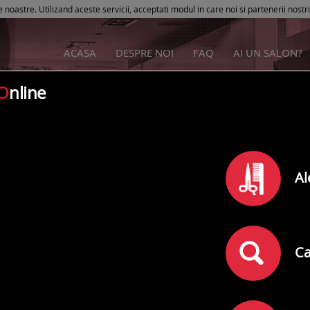
e noastre. Utilizand aceste servicii, acceptati modul in care noi si partenerii nostr
ACASA
DESPRE NOI
FAQ
AI UN SALON?
O
nline
Cabinet Perfect Siluette
Al
Rating
0
din
5
(
)
0
comentarii
Adresa:
Sibiu
,
Strada Ludos Nr. 5
, Bloc Bloc 52 Scara C, Ap. 28
Ca
Telefon: 0740 946 628