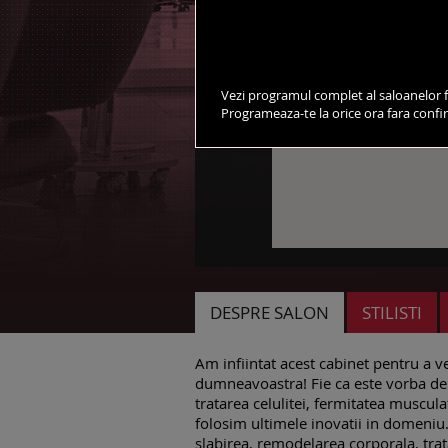
Vezi programul complet al saloanelor f
Programeaza-te la orice ora fara conf
DESPRE SALON
STILISTI
Am infiintat acest cabinet pentru a v
dumneavoastra! Fie ca este vorba de 
tratarea celulitei, fermitatea musculatu
folosim ultimele inovatii in domeniu
slabirea, remodelarea corporala, trat