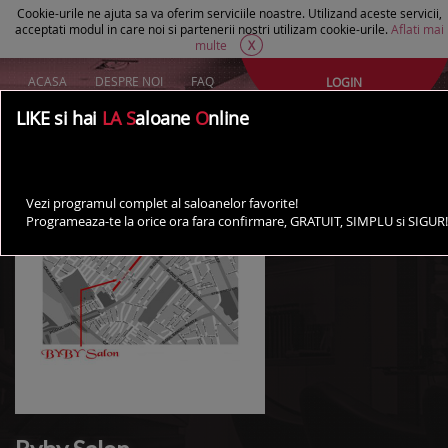
Cookie-urile ne ajuta sa va oferim serviciile noastre. Utilizand aceste servicii,
acceptati modul in care noi si partenerii nostri utilizam cookie-urile.
Aflati mai
multe
X
ACASA
DESPRE NOI
FAQ
LOGIN
Creeaza un cont Gratuit
LIKE si hai
LA S
aloane
O
nline
AI UN SALON?
Vezi programul complet al saloanelor favorite!
Programeaza-te la orice ora fara confirmare, GRATUIT, SIMPLU si SIGUR!