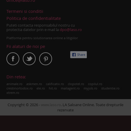
office@laso.ro
Termeni si conditii
Politica de confidentialitate
Puteti contacta responsabilul nostru cu
protectia datelor prin e-mail la
dpo@laso.ro
Platforma pentru solutionarea online a litigiilor
Fii alaturi de noi pe
Din retea:
|
|
|
|
|
animale.ro
askmen.ro
calificativ.ro
clopotel.ro
copilul.ro
|
|
|
|
|
|
crestinortodox.ro
ele.ro
hit.ro
mailagent.ro
myjob.ro
studentie.ro
xtrem.ro
Copyright © 2026 -
. LA Saloane Online. Toate drepturile
www.laso.ro
rezervate