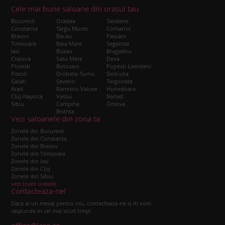
Cele mai bune saloane din orasul tau
Bucuresti
Oradea
Tandarei
Constanta
Targu Mures
Comarnic
Brasov
Bacau
Pascani
Timisoara
Baia Mare
Segarcea
Iasi
Buzau
Bragadiru
Craiova
Satu Mare
Deva
Ploiesti
Botosani
Popesti-Leordeni
Pitesti
Drobeta-Turnu
Slobozia
Galati
Severin
Targoviste
Arad
Ramnicu Valcea
Hunedoara
Cluj-Napoca
Vaslui
Barlad
Sibiu
Campina
Orsova
Bistrita
Vezi saloanele din zona ta
Zonele din Bucuresti
Zonele din Constanta
Zonele din Brasov
Zonele din Timisoara
Zonele din Iasi
Zonele din Cluj
Zonele din Sibiu
vezi toate orasele
Contacteaza-ne!
Daca ai un mesaj pentru noi, contacteaza-ne si iti vom
raspunde in cel mai scurt timp!