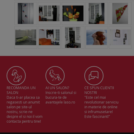
RECOMANDA UN
AI UN SALON?
CE SPUN CLIENTII
SALON
Inscrie-ti salonul si
NOSTRI
Daca ti-ar placea sa
bucura-te de
"Este cel mai
regasesti un anumit
avantajele laso.ro
revolutionar serviciu
salon pe site-ul
in materie de online
nostru, scrie-ne
si infrumusetare!
despre el si noi il vom
Este fascinant!"
contacta pentru tine!