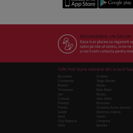
RECOMANDA UN SALON
Daca ti-ar placea sa regasesti 
salon pe site-ul nostru, scrie-ne
si noi il vom contacta pentru tine
Cele mai bune saloane din orasul ta
Bucuresti
Oradea
Constanta
Targu Mures
Brasov
Bacau
Timisoara
Baia Mare
Iasi
Buzau
Craiova
Satu Mare
Ploiesti
Botosani
Pitesti
Drobeta-Turnu Severin
Galati
Ramnicu Valcea
Arad
Vaslui
Cluj-Napoca
Campina
Sibiu
Bistrita