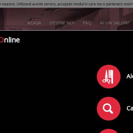
e noastre. Utilizand aceste servicii, acceptati modul in care noi si partenerii nostr
ACASA
DESPRE NOI
FAQ
AI UN SALON?
O
nline
Blue Line Studio
Al
Rating
0
din
5
(
)
0
comentarii
Adresa:
Bucuresti
,
Strada Nerva Traian Nr. 14
Ca
Telefon: