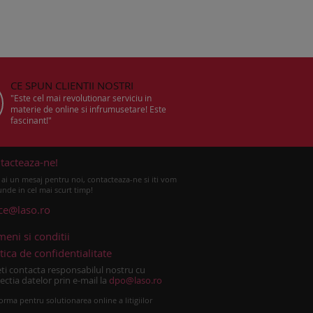
CE SPUN CLIENTII NOSTRI
"Este cel mai revolutionar serviciu in
materie de online si infrumusetare! Este
fascinant!"
tacteaza-ne!
ai un mesaj pentru noi, contacteaza-ne si iti vom
nde in cel mai scurt timp!
ice@laso.ro
meni si conditii
tica de confidentialitate
ti contacta responsabilul nostru cu
ectia datelor prin e-mail la
dpo@laso.ro
orma pentru solutionarea online a litigiilor