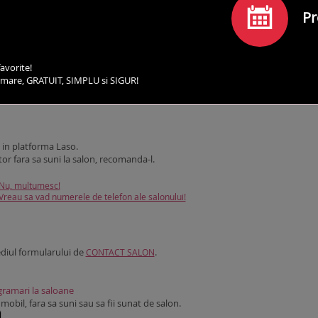
Pr
avorite!
irmare, GRATUIT, SIMPLU si SIGUR!
SERVICII
PROGRAMEAZA-TE
COMENTARII
CO
in platforma Laso.
tor fara sa suni la salon, recomanda-l.
Nu, multumesc!
Vreau sa vad numerele de telefon ale salonului!
ediul formularului de
.
CONTACT SALON
ramari la saloane
obil, fara sa suni sau sa fii sunat de salon.