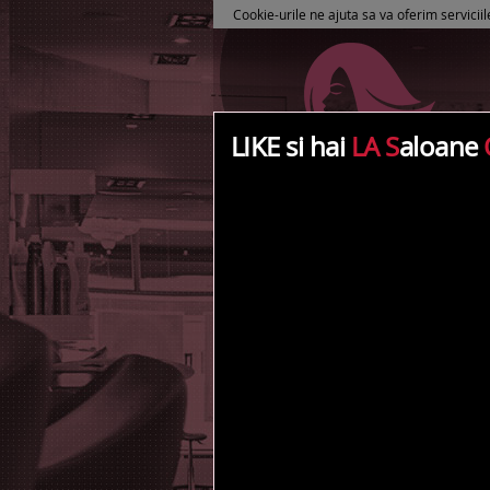
Cookie-urile ne ajuta sa va oferim serviciil
LIKE si hai
LA S
aloane