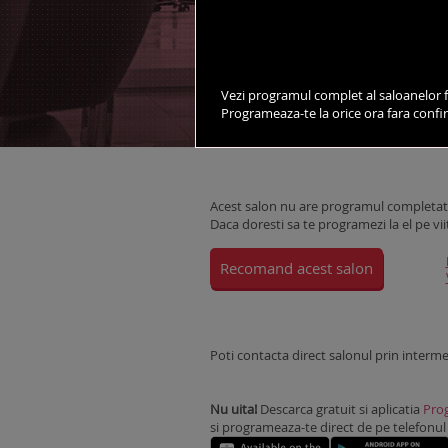
vezi salonul pe harta
Vezi programul complet al saloanelor f
Programeaza-te la orice ora fara conf
DESPRE SALON
STILISTI
Acest salon nu are programul completat 
Daca doresti sa te programezi la el pe vii
Recomand acest salon
Poti contacta direct salonul prin interm
Nu uita!
Descarca gratuit si aplicatia
Prog
si programeaza-te direct de pe telefonul m