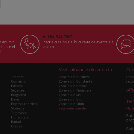
AI UN SALON?
un anumit
Inscrie-ti salonul si bucura-te de avantajele
 despre el
laso.ro
!
u
Vezi saloanele din zona ta
Con
Tandarei
Zonele din Bucuresti
Daca 
Comarnic
Zonele din Constanta
raspu
Pascani
Zonele din Brasov
off
Segarcea
Zonele din Timisoara
Bragadiru
Zonele din Iasi
Deva
Zonele din Cluj
Ter
Popesti-Leordeni
Zonele din Sibiu
Poli
Slobozia
vezi toate orasele
Targoviste
Pute
Hunedoara
prot
Barlad
Orsova
Platf