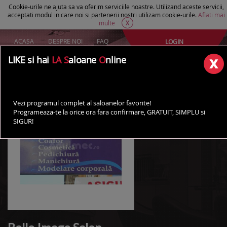
Cookie-urile ne ajuta sa va oferim serviciile noastre. Utilizand aceste servicii,
acceptati modul in care noi si partenerii nostri utilizam cookie-urile.
Aflati mai
multe
X
ACASA
DESPRE NOI
FAQ
LOGIN
Creeaza un cont Gratuit
LIKE si hai
LA S
aloane
O
nline
AI UN SALON?
Vezi programul complet al saloanelor favorite!
Programeaza-te la orice ora fara confirmare, GRATUIT, SIMPLU si
SIGUR!