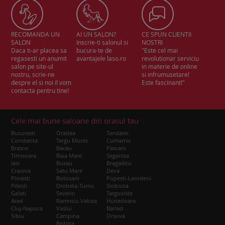
RECOMANDA UN
AI UN SALON?
CE SPUN CLIENTII
SALON
Inscrie-ti salonul si
NOSTRI
Daca ti-ar placea sa
bucura-te de
"Este cel mai
regasesti un anumit
avantajele laso.ro
revolutionar serviciu
salon pe site-ul
in materie de online
nostru, scrie-ne
si infrumusetare!
despre el si noi il vom
Este fascinant!"
contacta pentru tine!
Cele mai bune saloane din orasul tau
Bucuresti
Oradea
Tandarei
Constanta
Targu Mures
Comarnic
Brasov
Bacau
Pascani
Timisoara
Baia Mare
Segarcea
Iasi
Buzau
Bragadiru
Craiova
Satu Mare
Deva
Ploiesti
Botosani
Popesti-Leordeni
Pitesti
Drobeta-Turnu
Slobozia
Galati
Severin
Targoviste
Arad
Ramnicu Valcea
Hunedoara
Cluj-Napoca
Vaslui
Barlad
Sibiu
Campina
Orsova
Bistrita