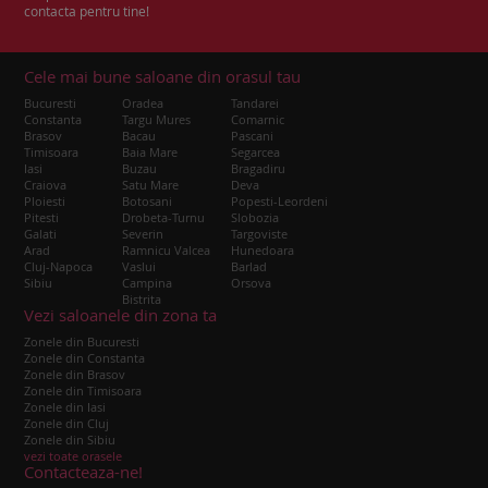
contacta pentru tine!
Cele mai bune saloane din orasul tau
Bucuresti
Oradea
Tandarei
Constanta
Targu Mures
Comarnic
Brasov
Bacau
Pascani
Timisoara
Baia Mare
Segarcea
Iasi
Buzau
Bragadiru
Craiova
Satu Mare
Deva
Ploiesti
Botosani
Popesti-Leordeni
Pitesti
Drobeta-Turnu
Slobozia
Galati
Severin
Targoviste
Arad
Ramnicu Valcea
Hunedoara
Cluj-Napoca
Vaslui
Barlad
Sibiu
Campina
Orsova
Bistrita
Vezi saloanele din zona ta
Zonele din Bucuresti
Zonele din Constanta
Zonele din Brasov
Zonele din Timisoara
Zonele din Iasi
Zonele din Cluj
Zonele din Sibiu
vezi toate orasele
Contacteaza-ne!