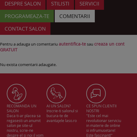
DESPRE SALON
STILISTI
SERVICII
PROGRAMEAZA-TE
COMENTARII
CONTACT SALON
autentifica-te
creaza un cont
Pentru a adauga un comentariu
sau
GRATUIT
Nu exista comentarii adaugate.
RECOMANDA UN
AI UN SALON?
CE SPUN CLIENTII
SALON
Inscrie-ti salonul si
NOSTRI
Daca ti-ar placea sa
bucura-te de
"Este cel mai
regasesti un anumit
avantajele laso.ro
revolutionar serviciu
salon pe site-ul
in materie de online
nostru, scrie-ne
si infrumusetare!
despre el si noi il vom
Este fascinant!"