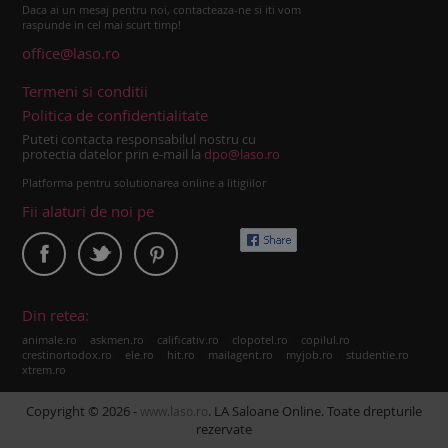
Daca ai un mesaj pentru noi, contacteaza-ne si iti vom
raspunde in cel mai scurt timp!
office@laso.ro
Termeni si conditii
Politica de confidentialitate
Puteti contacta responsabilul nostru cu
protectia datelor prin e-mail la
dpo@laso.ro
Platforma pentru solutionarea online a litigiilor
Fii alaturi de noi pe
Din retea:
|
|
|
|
|
animale.ro
askmen.ro
calificativ.ro
clopotel.ro
copilul.ro
|
|
|
|
|
|
crestinortodox.ro
ele.ro
hit.ro
mailagent.ro
myjob.ro
studentie.ro
xtrem.ro
Copyright © 2026 -
. LA Saloane Online. Toate drepturile
www.laso.ro
rezervate