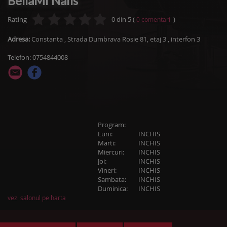
BellaMi Nails
Rating
0
din
5
(
)
0
comentarii
Adresa:
Constanta
,
Strada Dumbrava Rosie 81, etaj 3 , interfon 3
Telefon: 0754844008
Program:
Luni:
INCHIS
Marti:
INCHIS
Miercuri:
INCHIS
Joi:
INCHIS
Vineri:
INCHIS
Sambata:
INCHIS
Duminica:
INCHIS
vezi salonul pe harta