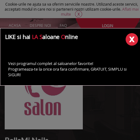
Cookie-urile ne ajuta sa va oferim serviciile noastre. Utilizand aceste servicii,
acceptati modul in care noi si partenerii nostri utilizam cookie-urile.
Aflati mai
multe
X
ACASA
DESPRE NOI
FAQ
LOGIN
Creeaza un cont Gratuit
LIKE si hai
LA S
aloane
O
nline
AI UN SALON?
Vezi programul complet al saloanelor favorite!
Programeaza-te la orice ora fara confirmare, GRATUIT, SIMPLU si
SIGUR!