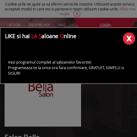
Cookie-urile ne ajuta sa va oferim serviciile noastre. Utilizand aceste servicii,
acceptati modul in care noi si partenerii nostri utilizam cookie-urile.
Aflati mai
multe
X
ACASA
DESPRE NOI
FAQ
LOGIN
Creeaza un cont Gratuit
LIKE si hai
LA S
aloane
O
nline
AI UN SALON?
Vezi programul complet al saloanelor favorite!
Programeaza-te la orice ora fara confirmare, GRATUIT, SIMPLU si
SIGUR!