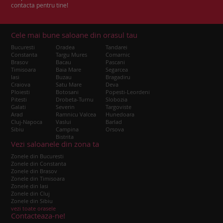
contacta pentru tine!
Cele mai bune saloane din orasul tau
Bucuresti
Oradea
Tandarei
Constanta
Targu Mures
Comarnic
Brasov
Bacau
Pascani
Timisoara
Baia Mare
Segarcea
Iasi
Buzau
Bragadiru
Craiova
Satu Mare
Deva
Ploiesti
Botosani
Popesti-Leordeni
Pitesti
Drobeta-Turnu
Slobozia
Galati
Severin
Targoviste
Arad
Ramnicu Valcea
Hunedoara
Cluj-Napoca
Vaslui
Barlad
Sibiu
Campina
Orsova
Bistrita
Vezi saloanele din zona ta
Zonele din Bucuresti
Zonele din Constanta
Zonele din Brasov
Zonele din Timisoara
Zonele din Iasi
Zonele din Cluj
Zonele din Sibiu
vezi toate orasele
Contacteaza-ne!