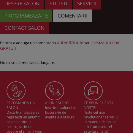
DESPRE SALON
STILISTI
SERVICII
PROGRAMEAZA-TE
COMENTARII
CONTACT SALON
autentifica-te
creaza un cont
Pentru a adauga un comentariu
sau
GRATUIT
Nu exista comentarii adaugate.
RECOMANDA UN
AI UN SALON?
CE SPUN CLIENTII
SALON
Inscrie-ti salonul si
NOSTRI
Daca ti-ar placea sa
bucura-te de
"Este cel mai
regasesti un anumit
avantajele laso.ro
revolutionar serviciu
salon pe site-ul
in materie de online
nostru, scrie-ne
si infrumusetare!
despre el si noi il vom
Este fascinant!"