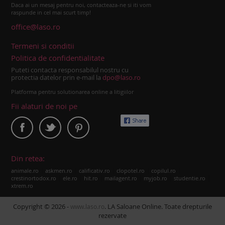
Daca ai un mesaj pentru noi, contacteaza-ne si iti vom
raspunde in cel mai scurt timp!
office@laso.ro
Termeni si conditii
Politica de confidentialitate
Puteti contacta responsabilul nostru cu
protectia datelor prin e-mail la
dpo@laso.ro
Platforma pentru solutionarea online a litigiilor
Fii alaturi de noi pe
Din retea:
|
|
|
|
|
animale.ro
askmen.ro
calificativ.ro
clopotel.ro
copilul.ro
|
|
|
|
|
|
crestinortodox.ro
ele.ro
hit.ro
mailagent.ro
myjob.ro
studentie.ro
xtrem.ro
Copyright © 2026 -
. LA Saloane Online. Toate drepturile
www.laso.ro
rezervate