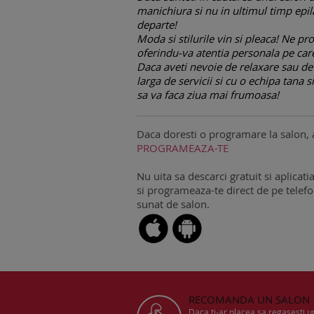
manichiura si nu in ultimul timp epil
departe!
Moda si stilurile vin si pleaca! Ne p
oferindu-va atentia personala pe care
Daca aveti nevoie de relaxare sau de
larga de servicii si cu o echipa tana s
sa va faca ziua mai frumoasa!
Daca doresti o programare la salon, 
PROGRAMEAZA-TE
Nu uita sa descarci gratuit si aplicati
si programeaza-te direct de pe telefon
sunat de salon.
RECOMANDA UN SALON
Daca ti-ar placea sa regasesti 