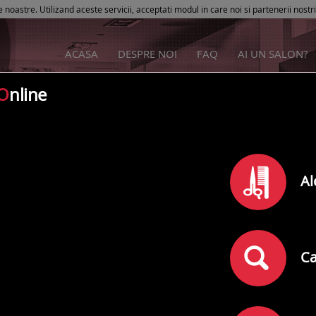
e noastre. Utilizand aceste servicii, acceptati modul in care noi si partenerii nostr
ACASA
DESPRE NOI
FAQ
AI UN SALON?
O
nline
Beauty Studio Salon
Al
Rating
0
din
5
(
)
0
comentarii
Adresa:
Ramnicu Valcea
,
Avram Iancu Nr. 20
, Bloc -, Et. -, Ap. -
Ca
Telefon: 0729677553