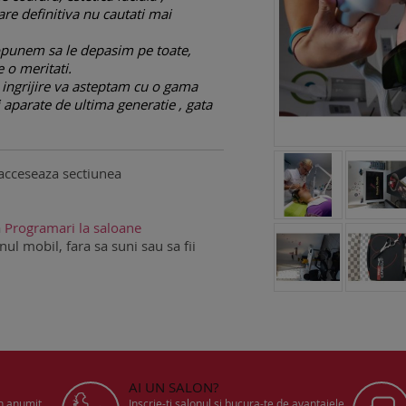
are definitiva nu cautati mai
ropunem sa le depasim pe toate,
 o meritati.
 ingrijire va asteptam cu o gama
i aparate de ultima generatie , gata
acceseaza sectiunea
a
Programari la saloane
ul mobil, fara sa suni sau sa fii
AI UN SALON?
un anumit
Inscrie-ti salonul si bucura-te de avantajele