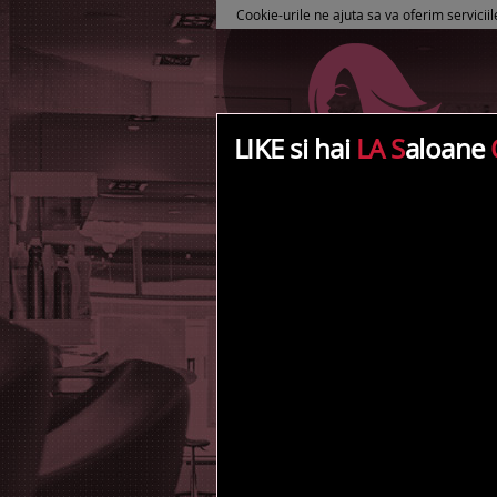
Cookie-urile ne ajuta sa va oferim serviciil
LIKE si hai
LA S
aloane