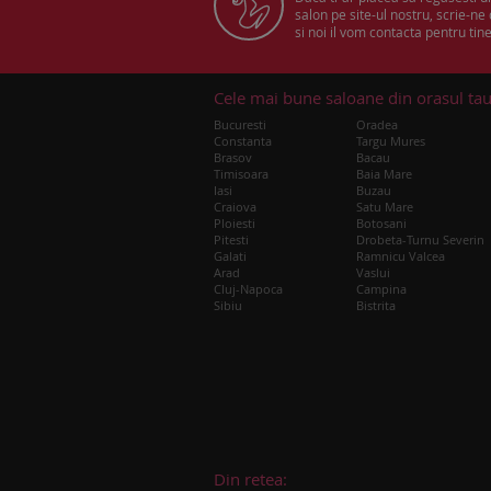
salon pe site-ul nostru, scrie-ne
si noi il vom contacta pentru tine
Cele mai bune saloane din orasul ta
Bucuresti
Oradea
Constanta
Targu Mures
Brasov
Bacau
Timisoara
Baia Mare
Iasi
Buzau
Craiova
Satu Mare
Ploiesti
Botosani
Pitesti
Drobeta-Turnu Severin
Galati
Ramnicu Valcea
Arad
Vaslui
Cluj-Napoca
Campina
Sibiu
Bistrita
Din retea: