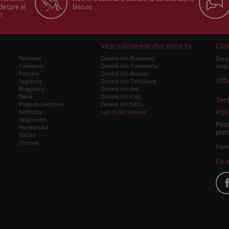
 despre el
laso.ro
!
u
Vezi saloanele din zona ta
Con
Tandarei
Zonele din Bucuresti
Daca 
Comarnic
Zonele din Constanta
raspu
Pascani
Zonele din Brasov
off
Segarcea
Zonele din Timisoara
Bragadiru
Zonele din Iasi
Deva
Zonele din Cluj
Ter
Popesti-Leordeni
Zonele din Sibiu
Poli
Slobozia
vezi toate orasele
Targoviste
Pute
Hunedoara
prot
Barlad
Orsova
Platf
Fii 