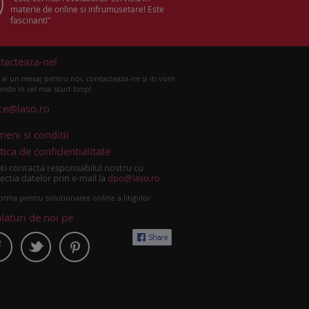
materie de online si infrumusetare! Este
fascinant!"
tacteaza-ne!
ai un mesaj pentru noi, contacteaza-ne si iti vom
nde in cel mai scurt timp!
ice@laso.ro
meni si conditii
tica de confidentialitate
ti contacta responsabilul nostru cu
ectia datelor prin e-mail la
dpo@laso.ro
orma pentru solutionarea online a litigiilor
alaturi de noi pe