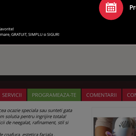
Pr
avorite!
irmare, GRATUIT, SIMPLU si SIGUR!
SERVICII
PROGRAMEAZA-TE
COMENTARII
CO
cea ocazie speciala sau sunteti gata
m solutia pentru
ingrijire totala!
ii de neegalat, rafinament, stil si
 coafura, estetica faciala ,