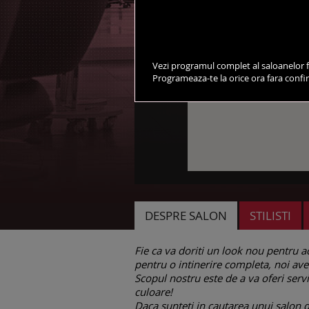
Vezi programul complet al saloanelor f
Programeaza-te la orice ora fara conf
DESPRE SALON
STILISTI
Fie ca va doriti un look nou pentru a
pentru o intinerire completa,
noi ave
Scopul nostru este de a va oferi servic
culoare!
Daca sunteti in cautarea unui salon de