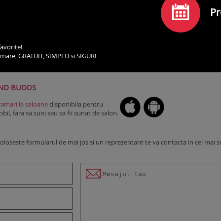
Pr
avorite!
irmare, GRATUIT, SIMPLU si SIGUR!
SERVICII
PROGRAMEAZA-TE
COMENTARII
CO
AND BUDDS
amari la saloane
disponibila pentru
il, fara sa suni sau sa fii sunat de salon.
foloseste formularul de mai jos si un reprezentant te va contacta in cel mai s