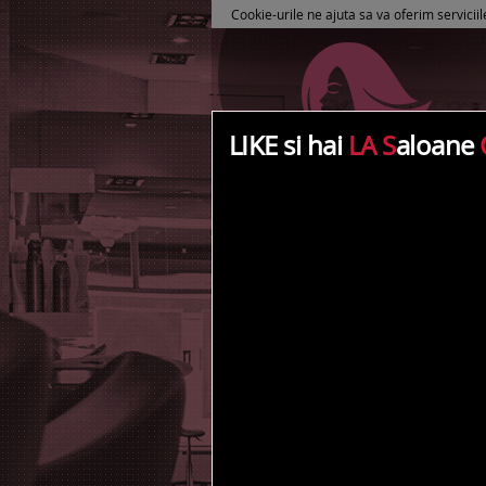
Cookie-urile ne ajuta sa va oferim serviciil
LIKE si hai
LA S
aloane