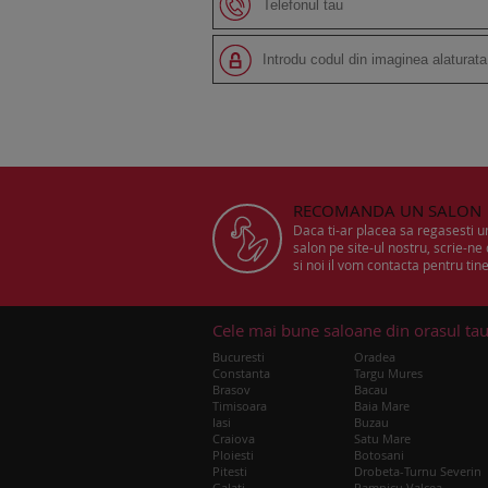
RECOMANDA UN SALON
Daca ti-ar placea sa regasesti 
salon pe site-ul nostru, scrie-ne
si noi il vom contacta pentru tine
Cele mai bune saloane din orasul ta
Bucuresti
Oradea
Constanta
Targu Mures
Brasov
Bacau
Timisoara
Baia Mare
Iasi
Buzau
Craiova
Satu Mare
Ploiesti
Botosani
Pitesti
Drobeta-Turnu Severin
Galati
Ramnicu Valcea