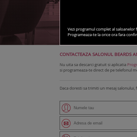
vezi salonul pe harta
Vezi programul complet al saloanelor f
Programeaza-te la orice ora fara conf
DESPRE SALON
STILISTI
CONTACTEAZA SALONUL BEARDS 
Nu uita sa descarci gratuit si aplicatia
Progr
si programeaza-te direct de pe telefonul mob
Daca doresti sa trimiti un mesaj salonului, 