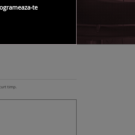
ogrameaza-te
NTACT SALON
curt timp.