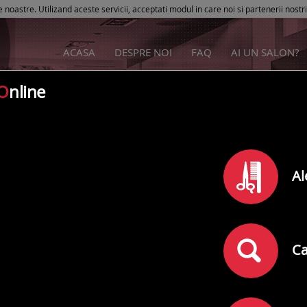
e noastre. Utilizand aceste servicii, acceptati modul in care noi si partenerii nostr
ACASA
DESPRE NOI
FAQ
AI UN SALON?
O
nline
Beards and Budds
Al
Rating
0
din
5
(
)
0
comentarii
Adresa:
Cluj-Napoca
,
Manastur, strada Apusului, nr 20 A/1
Ca
Telefon: 0721773772