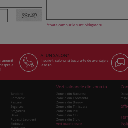
*toate campurile sunt obligatorii
AI UN SALON?
un anumit
Inscrie-ti salonul si bucura-te de avantajele
 despre el
laso.ro
!
u
Vezi saloanele din zona ta
Con
Tandarei
Zonele din Bucuresti
Daca 
Comarnic
Zonele din Constanta
raspu
Pascani
Zonele din Brasov
off
Segarcea
Zonele din Timisoara
Bragadiru
Zonele din Iasi
Deva
Zonele din Cluj
Ter
Popesti-Leordeni
Zonele din Sibiu
Poli
Slobozia
vezi toate orasele
Targoviste