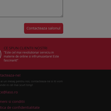
CE SPUN CLIENTII NOSTRI
"Este cel mai revolutionar serviciu in
materie de online si infrumusetare! Este
fascinant!"
tacteaza-ne!
ai un mesaj pentru noi, contacteaza-ne si iti vom
nde in cel mai scurt timp!
ice@laso.ro
meni si conditii
tica de confidentialitate