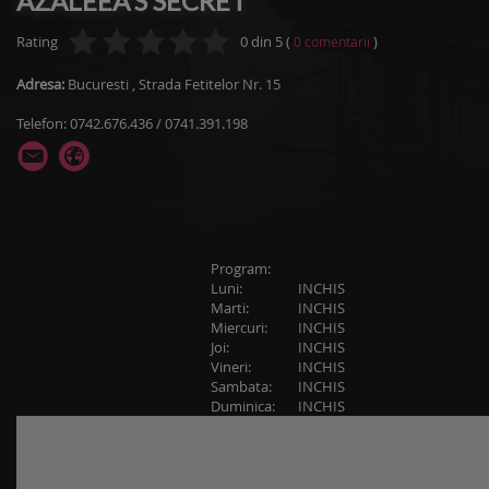
AZALEEA'S SECRET
Rating
0
din
5
(
)
0
comentarii
Adresa:
Bucuresti
,
Strada Fetitelor Nr. 15
Telefon: 0742.676.436 / 0741.391.198
Program:
Luni:
INCHIS
Marti:
INCHIS
Miercuri:
INCHIS
Joi:
INCHIS
Vineri:
INCHIS
Sambata:
INCHIS
Duminica:
INCHIS