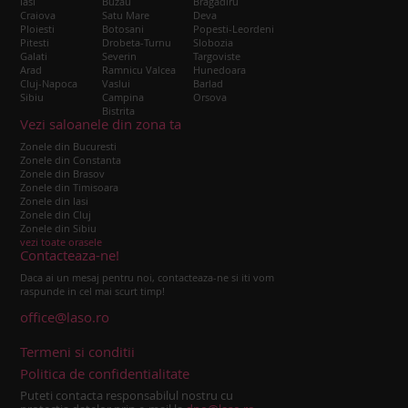
Iasi
Buzau
Bragadiru
Craiova
Satu Mare
Deva
Ploiesti
Botosani
Popesti-Leordeni
Pitesti
Drobeta-Turnu
Slobozia
Galati
Severin
Targoviste
Arad
Ramnicu Valcea
Hunedoara
Cluj-Napoca
Vaslui
Barlad
Sibiu
Campina
Orsova
Bistrita
Vezi saloanele din zona ta
Zonele din Bucuresti
Zonele din Constanta
Zonele din Brasov
Zonele din Timisoara
Zonele din Iasi
Zonele din Cluj
Zonele din Sibiu
vezi toate orasele
Contacteaza-ne!
Daca ai un mesaj pentru noi, contacteaza-ne si iti vom
raspunde in cel mai scurt timp!
office@laso.ro
Termeni si conditii
Politica de confidentialitate
Puteti contacta responsabilul nostru cu