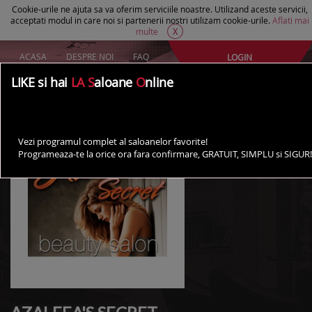
Cookie-urile ne ajuta sa va oferim serviciile noastre. Utilizand aceste servicii,
acceptati modul in care noi si partenerii nostri utilizam cookie-urile.
Aflati mai
multe
X
ACASA
DESPRE NOI
FAQ
LOGIN
Creeaza un cont Gratuit
LIKE si hai
LA S
aloane
O
nline
AI UN SALON?
Vezi programul complet al saloanelor favorite!
Programeaza-te la orice ora fara confirmare, GRATUIT, SIMPLU si SIGUR!