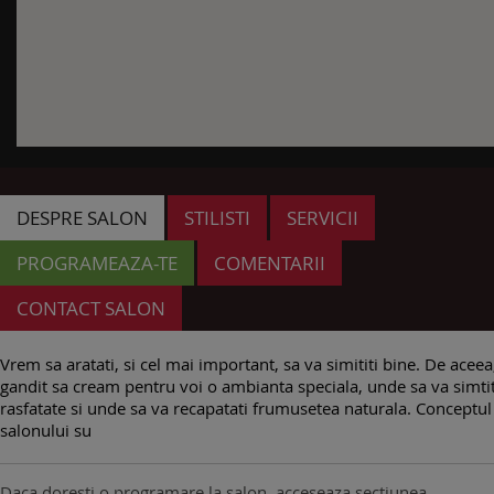
DESPRE SALON
STILISTI
SERVICII
PROGRAMEAZA-TE
COMENTARII
CONTACT SALON
Vrem sa aratati, si cel mai important, sa va simititi bine. De acee
gandit sa cream pentru voi o ambianta speciala, unde sa va simtit
rasfatate si unde sa va recapatati frumusetea naturala. Conceptul
salonului su
Daca doresti o programare la salon, acceseaza sectiunea