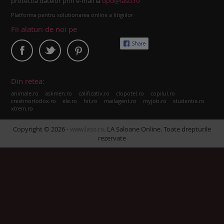
protectia datelor prin e-mail la
dpo@laso.ro
Platforma pentru solutionarea online a litigiilor
Fii alaturi de noi pe
Din retea:
|
|
|
|
|
animale.ro
askmen.ro
calificativ.ro
clopotel.ro
copilul.ro
|
|
|
|
|
|
crestinortodox.ro
ele.ro
hit.ro
mailagent.ro
myjob.ro
studentie.ro
xtrem.ro
Copyright © 2026 -
. LA Saloane Online. Toate drepturile
www.laso.ro
rezervate