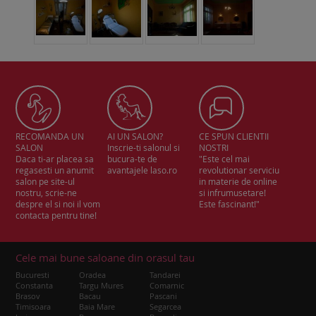
RECOMANDA UN
AI UN SALON?
CE SPUN CLIENTII
SALON
Inscrie-ti salonul si
NOSTRI
Daca ti-ar placea sa
bucura-te de
"Este cel mai
regasesti un anumit
avantajele laso.ro
revolutionar serviciu
salon pe site-ul
in materie de online
nostru, scrie-ne
si infrumusetare!
despre el si noi il vom
Este fascinant!"
contacta pentru tine!
Cele mai bune saloane din orasul tau
Bucuresti
Oradea
Tandarei
Constanta
Targu Mures
Comarnic
Brasov
Bacau
Pascani
Timisoara
Baia Mare
Segarcea